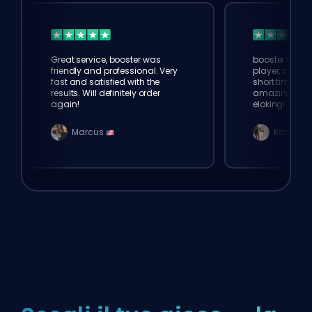
Great service, booster was
booster was 
friendly and professional. Very
player, comple
fast and satisfied with the
short time. Th
results. Will definitely order
amazing. tha
again!
eloking!
Marcus
Konno