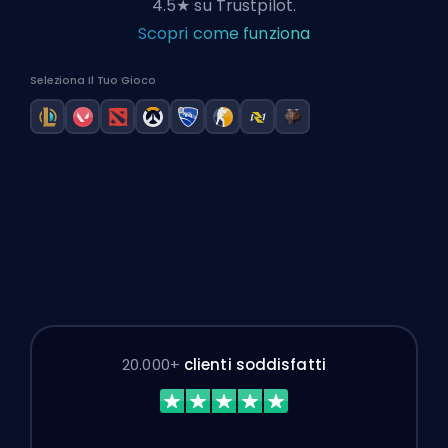
4.5★
su Trustpilot.
Scopri come funziona
Seleziona Il Tuo Gioco
League of Legends boost
Valorant boost
Dota 2 boost
Overwatch 2 boost
Rocket League boost
Counter-Strike boost
Marvel Rivals boost
Path of Exile 2 Mar
20.000+
clienti soddisfatti