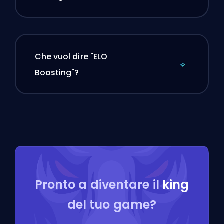
Che vuol dire "ELO
Boosting"?
Pronto a diventare il
king
del tuo game?