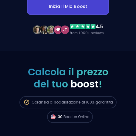
Inizia Il Mio Boost
4.5
NP
JT
from 1,000+ reviews
Calcola il prezzo
del tuo
boost
!
Garanzia di soddisfazione al 100%
garantita
30
Booster Online