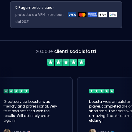
🔒 Pagamento sicuro
·
protetto da VPN · zero ban
dal 2021
20.000+
clienti soddisfatti
Great service, booster was
booster was an outstan
friendly and professional. Very
player, completed the or
fast and satisfied with the
short time. The score wa
results. Will definitely order
amazing. thank u so m
again!
eloking!