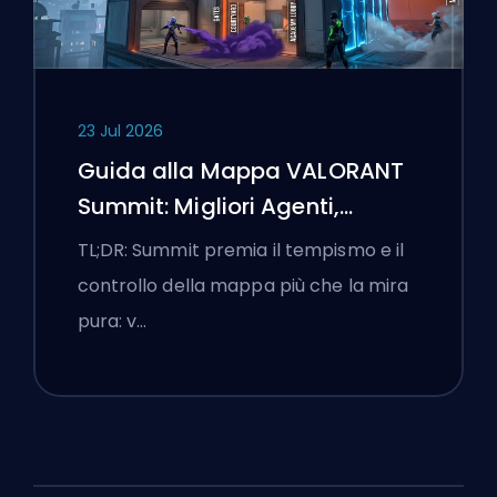
23 Jul 2026
Guida alla Mappa VALORANT
Summit: Migliori Agenti,
Chiamate e Fumogeni
TL;DR: Summit premia il tempismo e il
controllo della mappa più che la mira
pura: v…