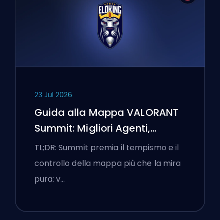
23 Jul 2026
Guida alla Mappa VALORANT
Summit: Migliori Agenti,
Chiamate e Fumogeni
TL;DR: Summit premia il tempismo e il
controllo della mappa più che la mira
pura: v…