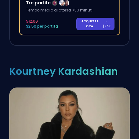
Tre partite
Tempo medio di attesa <30 minuti
$12.00
ACQUISTA
-
$2.50 per partita
ORA
$7.50
Kourtney Kardashian