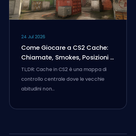
24 Jul 2026
Come Giocare a CS2 Cache:
Chiamate, Smokes, Posizioni e
Suggerimenti Premier
TL;DR: Cache in CS2 è una mappa di
controllo centrale dove le vecchie
abitudini non…