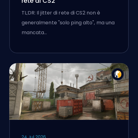
rete di CS2
TL;DR: Il jitter di rete di CS2 non è
generalmente "solo ping alto", ma una
mancata…
24 Jul 2026