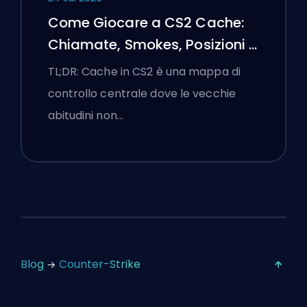
Come Giocare a CS2 Cache:
Chiamate, Smokes, Posizioni e
Suggerimenti Premier
TL;DR: Cache in CS2 è una mappa di
controllo centrale dove le vecchie
abitudini non…
Blog
Counter-Strike