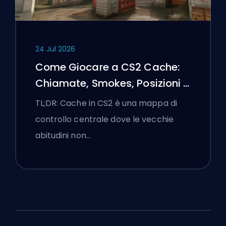
24 Jul 2026
Come Giocare a CS2 Cache:
Chiamate, Smokes, Posizioni e
Suggerimenti Premier
TL;DR: Cache in CS2 è una mappa di
controllo centrale dove le vecchie
abitudini non…