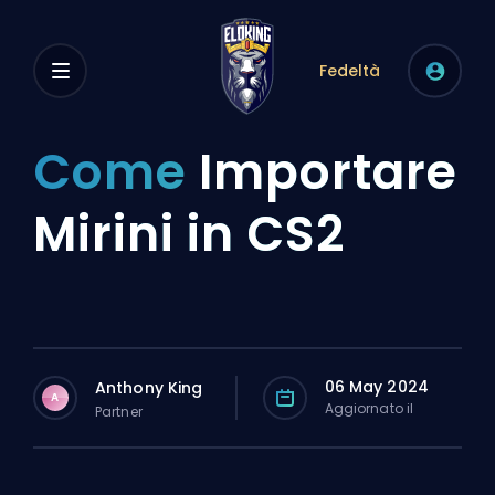
Fedeltà
Come
Importare
Mirini in CS2
06 May 2024
Anthony King
A
Aggiornato il
Partner