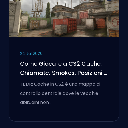
24 Jul 2026
Come Giocare a CS2 Cache:
Chiamate, Smokes, Posizioni e
Suggerimenti Premier
TL;DR: Cache in CS2 è una mappa di
controllo centrale dove le vecchie
abitudini non…