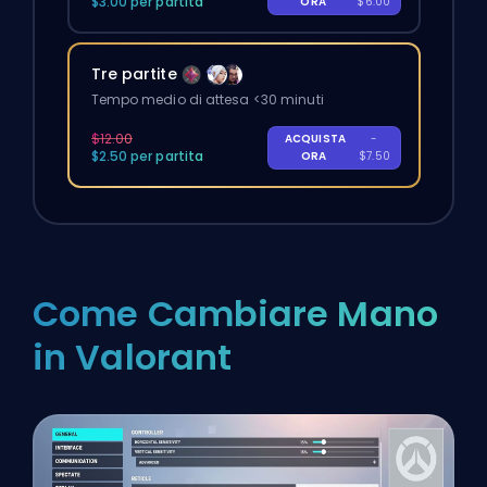
$3.00 per partita
ORA
$6.00
Tre partite
Tempo medio di attesa <30 minuti
$12.00
ACQUISTA
-
$2.50 per partita
ORA
$7.50
Come Cambiare Mano
in Valorant