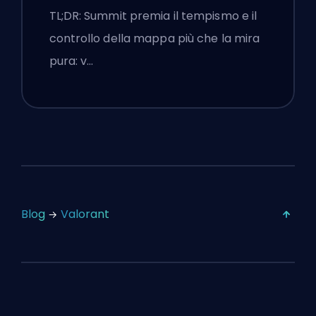
Chiamate e Fumogeni
TL;DR: Summit premia il tempismo e il
controllo della mappa più che la mira
pura: v…
Blog
Valorant