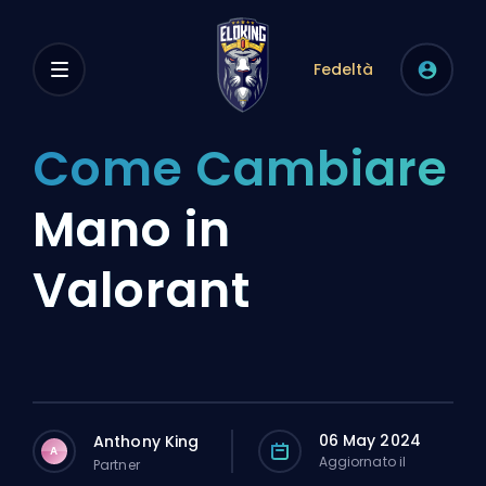
Fedeltà
Come Cambiare
Mano in
Valorant
06 May 2024
Anthony King
A
Aggiornato il
Partner