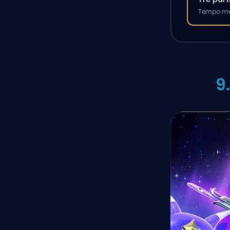
Tempo med
9