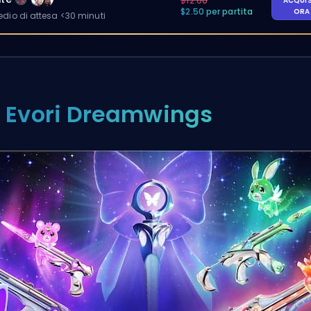
$12.00
ACQUI
$2.50 per partita
OR
io di attesa <30 minuti
. Evori Dreamwings