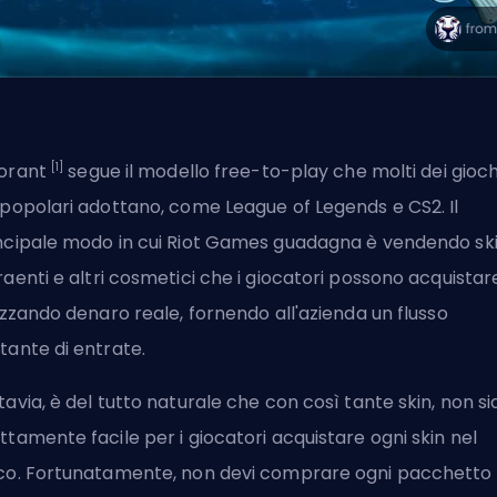
[1]
orant
segue il modello free-to-play che molti dei gioch
 popolari adottano, come League of Legends e CS2. Il
ncipale modo in cui
Riot Games
guadagna è vendendo sk
raenti e
altri cosmetici
che i giocatori possono acquistar
lizzando denaro reale, fornendo all'azienda un flusso
tante di entrate.
tavia, è del tutto naturale che con così tante skin, non si
ttamente facile per i giocatori acquistare ogni skin nel
co. Fortunatamente, non devi comprare ogni pacchetto