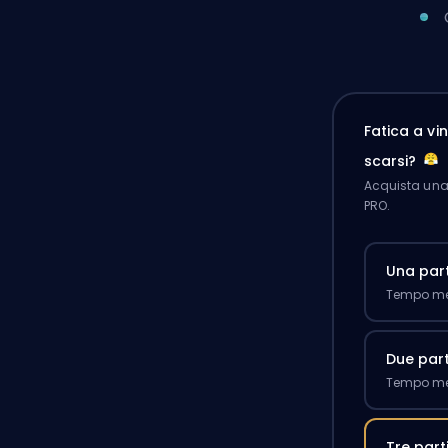
Fatica a v
scarsi?
Acquista una 
PRO.
Una part
Tempo med
Due part
Tempo med
Tre part