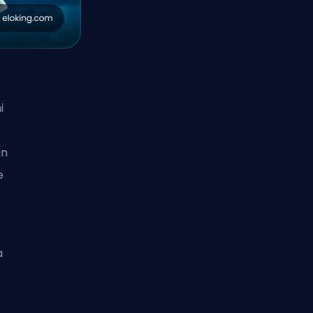
i
in
e
a