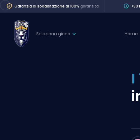
Garanzia di soddisfazione al 100%
garantita
<30 
Seleziona gioco
Home
League of Legends
League 
Marvel Rivals
SERVICES
Valorant
I
Division Boos
Dota 2
Placements
i
Counter-Strike
Wins
Overwatch 2
Coaching
Rocket League
Path of Exile 2
Teammate