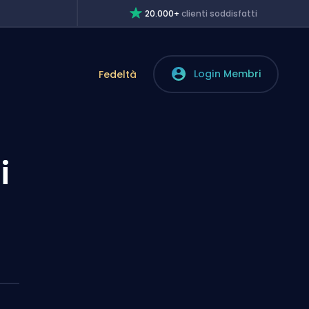
20.000+
clienti soddisfatti
Login Membri
Fedeltà
i