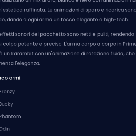
n utilizzano un mix di oro, bianco e nero con animazioni flu
n'estetica raffinata. Le animazioni di sparo e ricarica son
ide, dando a ogni arma un tocco elegante e high-tech.
 effetti sonori del pacchetto sono netti e puliti, rendendo
i colpo potente e preciso. L'arma corpo a corpo in Prim
 è un Karambit con un'animazione di rotazione fluida, che
enta l'eleganza.
nco armi:
Frenzy
Bucky
Phantom
Odin