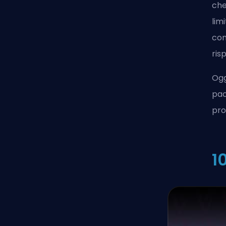
che
lim
con
ris
Ogg
pac
pro
1