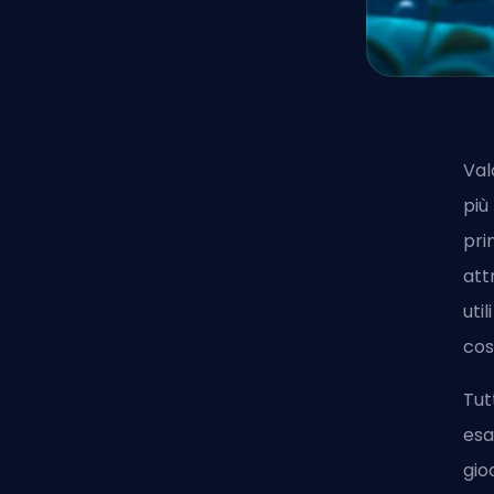
Val
più
pri
att
uti
cos
Tut
esa
gio