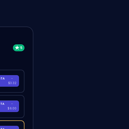
STA
-
A
$3.32
STA
-
A
$6.00