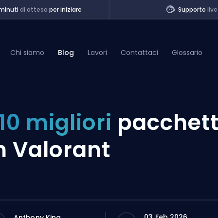
minuti
di attesa
per iniziare
Supporto
live
Chi siamo
Blog
Lavori
Contattaci
Glossario
of Legends
 10 migliori
pacchett
t
n Valorant
03 Feb 2026
Anthony King