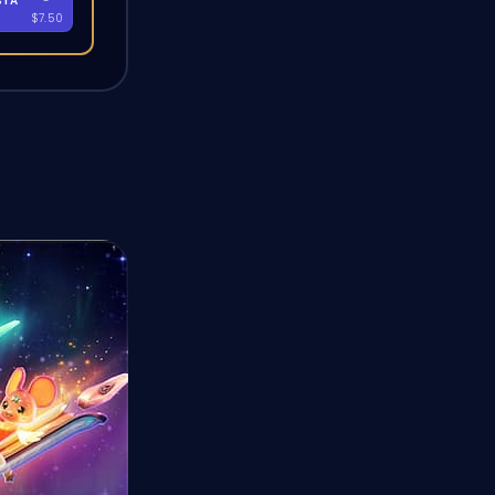
STA
-
A
$7.50