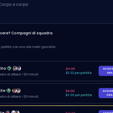
Corpo a corpo
incere? Compagni di squadra
partita con uno dei nostri giocatori
ita
$4.00
ACQUI
$3.32 per partita
OR
io di attesa <30 minuti
ite
$8.00
ACQUI
$3.00 per partita
OR
io di attesa <30 minuti
ite