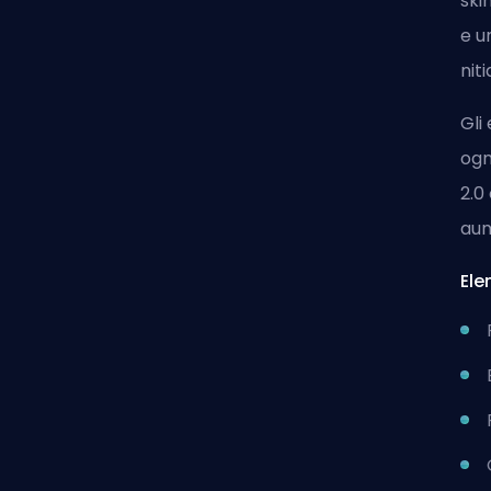
ski
e u
nit
Gli
ogn
2.0
aum
Ele