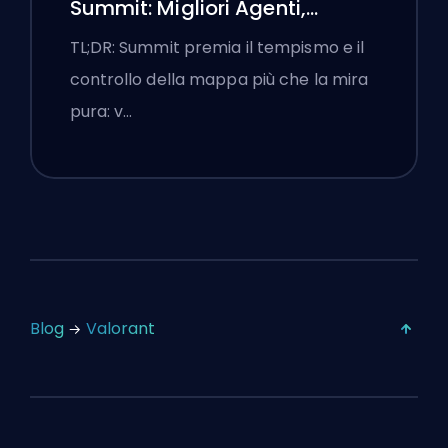
Summit: Migliori Agenti,
Chiamate e Fumogeni
TL;DR: Summit premia il tempismo e il
controllo della mappa più che la mira
pura: v…
Blog
Valorant