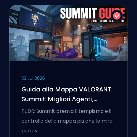
23 Jul 2026
Guida alla Mappa VALORANT
Summit: Migliori Agenti,
Chiamate e Fumogeni
TL;DR: Summit premia il tempismo e il
controllo della mappa più che la mira
pura: v…