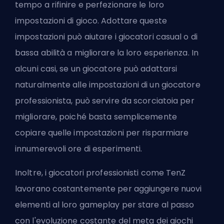
tempo a rifinire e perfezionare le loro
impostazioni di gioco. Adottare queste
impostazioni può aiutare i giocatori casual o di
bassa abilità a migliorare la loro esperienza. In
alcuni casi, se un giocatore può adattarsi
naturalmente alle impostazioni di un giocatore
professionista, può servire da scorciatoia per
migliorare, poiché basta semplicemente
copiare quelle impostazioni per risparmiare
innumerevoli ore di esperimenti.
Inoltre, i giocatori professionisti come TenZ
lavorano costantemente per aggiungere nuovi
elementi al loro gameplay per stare al passo
con l'evoluzione costante del meta dei giochi