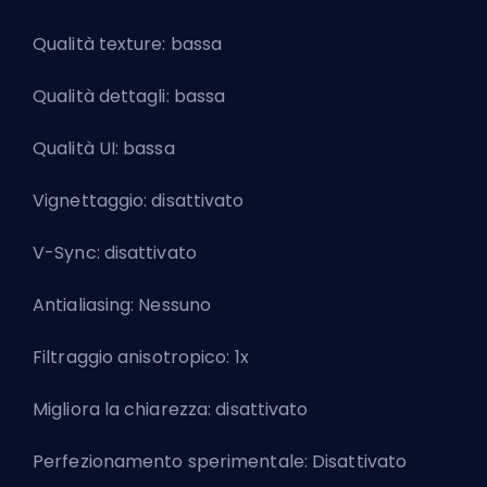
Qualità texture: bassa
Qualità dettagli: bassa
Qualità UI: bassa
Vignettaggio: disattivato
V-Sync: disattivato
Antialiasing: Nessuno
Filtraggio anisotropico: 1x
Migliora la chiarezza: disattivato
Perfezionamento sperimentale: Disattivato