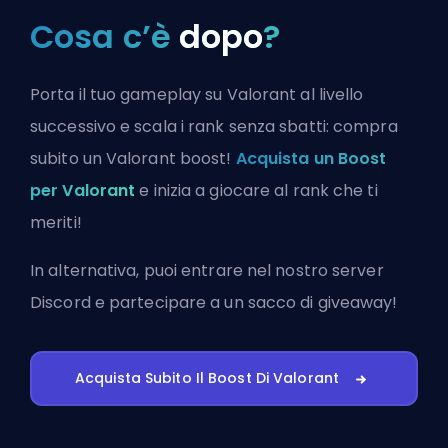
Cosa c’è
dopo
?
Porta il tuo gameplay su Valorant al livello
successivo e scala i rank senza sbatti: compra
subito un Valorant boost!
Acquista un Boost
per Valorant
e inizia a giocare al rank che ti
meriti!
In alternativa, puoi
entrare nel nostro server
Discord
e partecipare a un sacco di giveaway!
Acquista Subito Il Boost Di Valorant