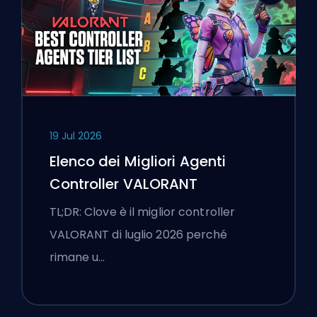
19 Jul 2026
Elenco dei Migliori Agenti
Controller VALORANT
TL;DR: Clove è il miglior controller
VALORANT di luglio 2026 perché
rimane u…