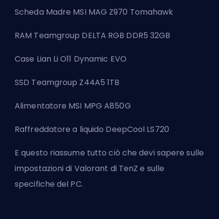
Scheda Madre MSI MAG Z970 Tomahawk
RAM Teamgroup DELTA RGB DDR5 32GB
Case Lian Li O11 Dynamic EVO
SSD Teamgroup Z44A5 1TB
Alimentatore MSI MPG A850G
Raffreddatore a liquido DeepCool LS720
E questo riassume tutto ciò che devi sapere sulle
impostazioni di Valorant di TenZ e sulle
specifiche del PC.