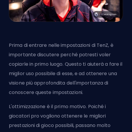
Prima di entrare nelle impostazioni di TenZ, è
importante discutere perché potresti voler
copiarle in primo luogo. Questo ti aiuterà a fare il
miglior uso possibile di esse, e ad ottenere una
visione più approfondita dell'importanza di
conoscere queste impostazioni.
L'ottimizzazione è il primo motivo. Poiché i
giocatori pro vogliono ottenere le migliori
prestazioni di gioco possibili, passano molto