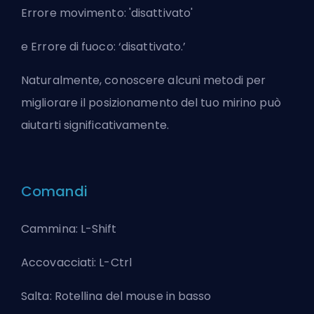
Errore movimento: 'disattivato'
e Errore di fuoco: ‘disattivato.’
Naturalmente, conoscere alcuni metodi per
migliorare il posizionamento del tuo mirino
può
aiutarti significativamente.
Comandi
Cammina: L-Shift
Accovacciati: L-Ctrl
Salta: Rotellina del mouse in basso