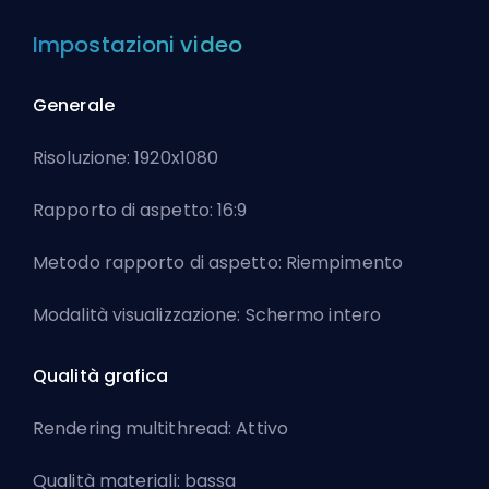
Impostazioni video
Generale
Risoluzione: 1920x1080
Rapporto di aspetto: 16:9
Metodo rapporto di aspetto: Riempimento
Modalità visualizzazione: Schermo intero
Qualità grafica
Rendering multithread: Attivo
Qualità materiali: bassa