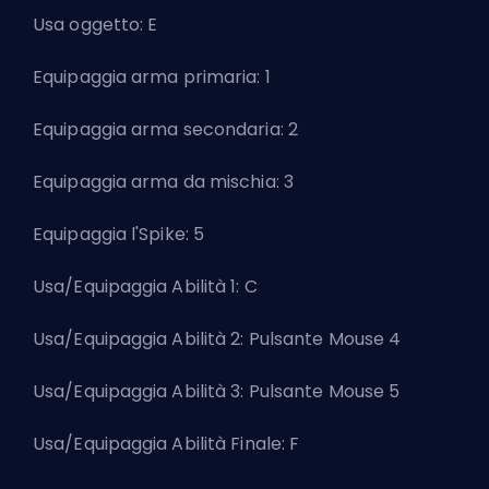
Usa oggetto: E
Equipaggia arma primaria: 1
Equipaggia arma secondaria: 2
Equipaggia arma da mischia: 3
Equipaggia l'Spike: 5
Usa/Equipaggia Abilità 1: C
Usa/Equipaggia Abilità 2: Pulsante Mouse 4
Usa/Equipaggia Abilità 3: Pulsante Mouse 5
Usa/Equipaggia Abilità Finale: F