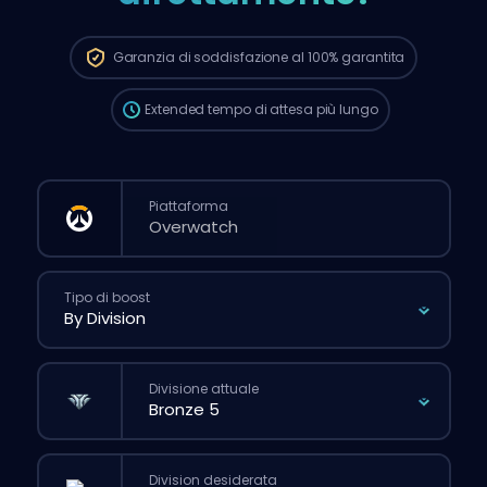
automaticamente a questo booster,
quindi i tempi d’attesa potrebbero essere
più lunghi rispetto a quando fai un ordine
Garanzia di soddisfazione al 100%
garantita
normale dal sito.
Extended
tempo di attesa più lungo
Piattaforma
Tipo di boost
Divisione attuale
Division desiderata