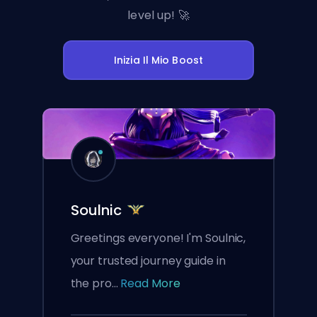
level up! 🚀
Inizia Il Mio Boost
Soulnic
Greetings everyone! I'm Soulnic,
your trusted journey guide in
the pro...
Read More