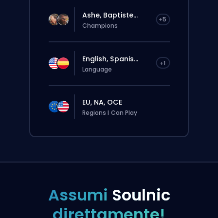
Ashe, Baptiste...
+5
Champions
English, Spanis...
+1
Language
EU, NA, OCE
Regions I Can Play
Assumi
Soulnic
direttamente!
L’ordine verrà assegnato