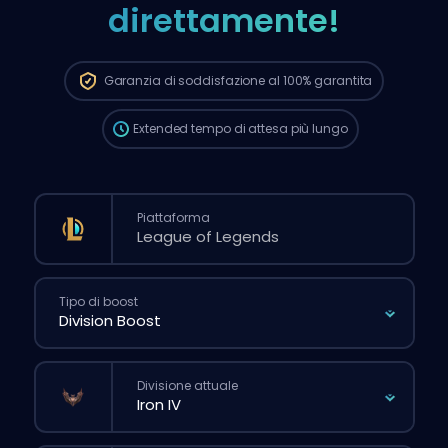
direttamente!
L’ordine verrà assegnato
automaticamente a questo booster,
quindi i tempi d’attesa potrebbero essere
più lunghi rispetto a quando fai un ordine
Garanzia di soddisfazione al 100%
garantita
normale dal sito.
Extended
tempo di attesa più lungo
Piattaforma
Tipo di boost
Divisione attuale