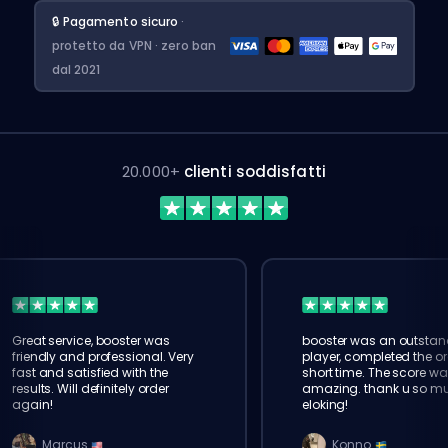
🔒 Pagamento sicuro
·
protetto da VPN · zero ban
dal 2021
20.000+
clienti soddisfatti
Great service, booster was
booster was an outstan
friendly and professional. Very
player, completed the or
fast and satisfied with the
short time. The score wa
results. Will definitely order
amazing. thank u so m
again!
eloking!
Marcus
Konno