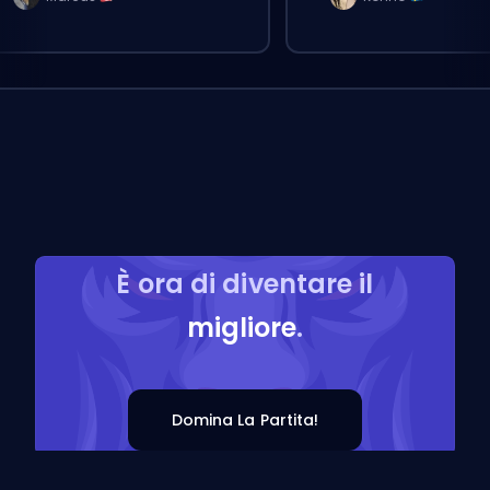
È ora di diventare il
migliore
.
Domina La Partita!