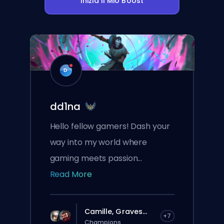
Inizia Il Mio Boost
D
dd1na
Hello fellow gamers! Dash your
way into my world where
gaming meets passion...
Read More
Camille, Graves...
+7
Champions