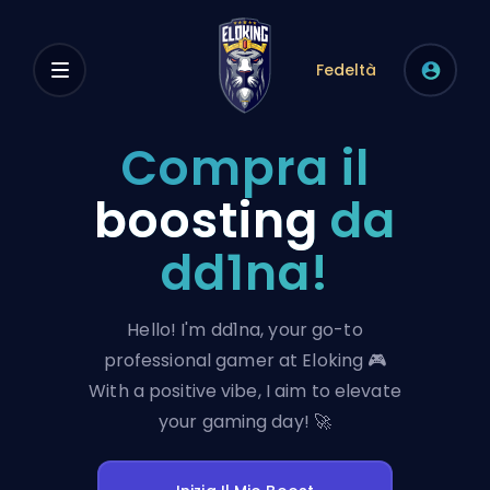
Fedeltà
Compra il
boosting
da
dd1na!
Hello! I'm dd1na, your go-to
professional gamer at Eloking 🎮
With a positive vibe, I aim to elevate
your gaming day! 🚀