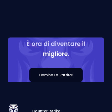
È ora di diventare il
migliore
.
Domina La Partita!
Counter-Strike