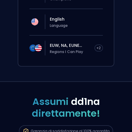
English
Language
EUW, NA, EUNE...
+2
Regions I Can Play
Assumi
dd1na
direttamente!
L’ordine verrà assegnato
automaticamente a questo booster,
quindi i tempi d’attesa potrebbero essere
più lunghi rispetto a quando fai un ordine
Garanzia di soddisfazione al 100%
garantita