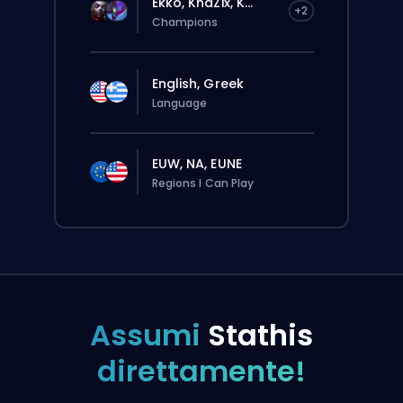
Ekko, KhaZix, K...
+2
Champions
English, Greek
Language
EUW, NA, EUNE
Regions I Can Play
Assumi
Stathis
direttamente!
L’ordine verrà assegnato
automaticamente a questo booster,
quindi i tempi d’attesa potrebbero essere