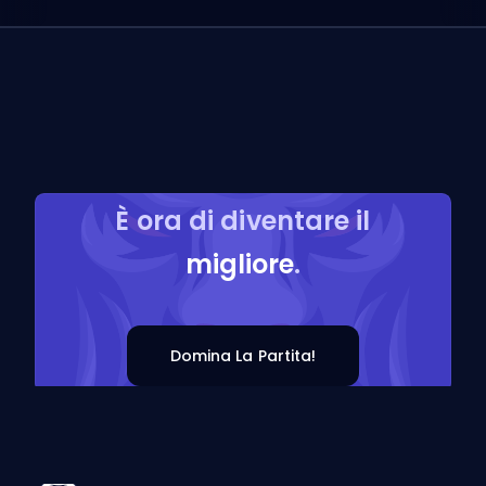
È ora di diventare il
migliore
.
Domina La Partita!