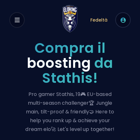
Fedeltà
Compra il
boosting
da
Stathis!
Pro gamer Stathis, 19🎮 EU-based
multi-season challenger🏆 Jungle
main, tilt-proof & friendly🤝 Here to
help you rank up & achieve your
dream elo🚀 Let's level up together!