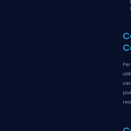
C
C
Per
uti
cec
pos
rea
C