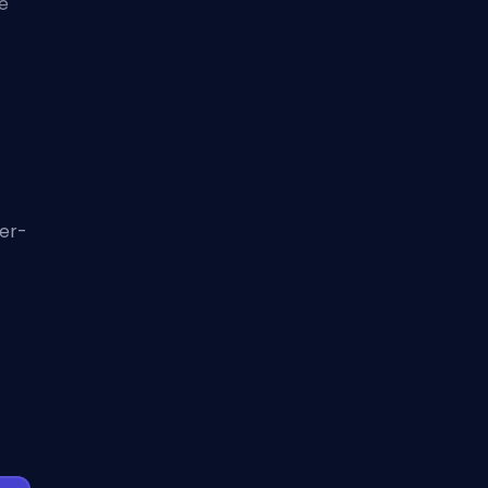
re
er-