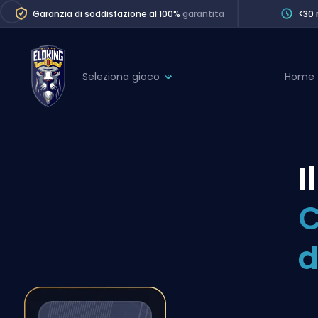
Garanzia di soddisfazione al 100%
garantita
<30 
Seleziona gioco
Home
League of Legends
League 
Marvel Rivals
SERVICES
Valorant
I
Division Boos
Dota 2
Placements
C
Counter-Strike
Wins
Overwatch 2
d
Coaching
Rocket League
Path of Exile 2
Teammate