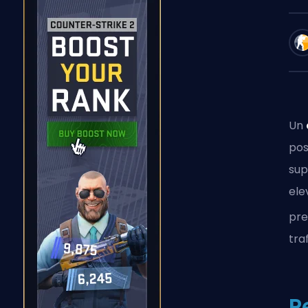
Un
pos
sup
ele
pre
tra
P