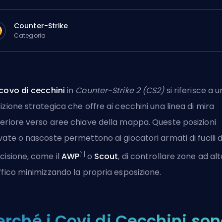
Counter-Strike
Categoria
covo di cecchini
in
Counter-Strike 2 (CS2)
si riferisce a 
izione strategica che offre ai cecchini una linea di mira
eriore verso aree chiave della mappa. Queste posizioni
vate o nascoste permettono ai giocatori armati di fucili d
[1]
cisione, come il
AWP
o
Scout
, di controllare zone ad alt
ffico minimizzando la propria esposizione.
erché i Covi di Cecchini so