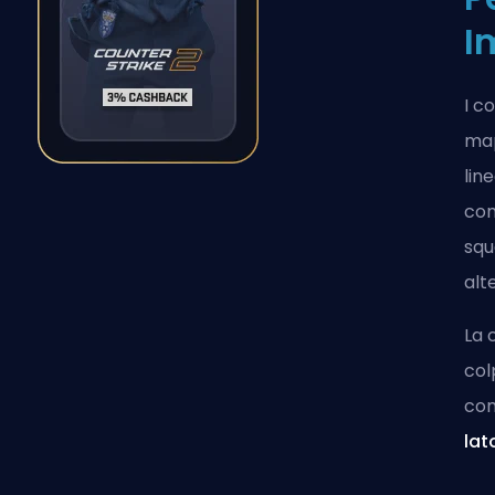
I
I c
ma
lin
co
squ
alt
La 
col
com
lat