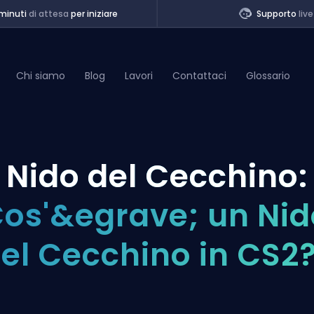
minuti
di attesa
per iniziare
Supporto
live
Chi siamo
Blog
Lavori
Contattaci
Glossario
of Legends
l Nido del Cecchino:
t
os'&egrave; un Nid
el Cecchino in CS2