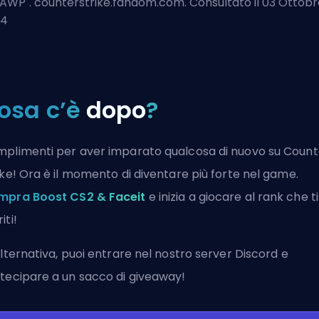
AWP
". counterstrike.fandom.com. Consultato il 03 Ottob
24
osa c’è
dopo
?
plimenti per aver imparato qualcosa di nuovo su Count
ike! Ora è il momento di diventare più forte nel game.
pra Boost CS2 & Faceit
e inizia a giocare al rank che ti
iti!
alternativa, puoi
entrare nel nostro server Discord
e
tecipare a un sacco di giveaway!