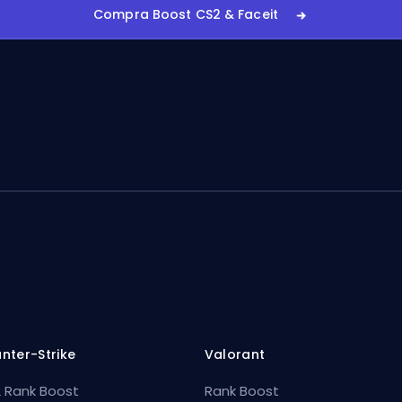
Compra Boost CS2 & Faceit
nter-Strike
Valorant
 Rank Boost
Rank Boost