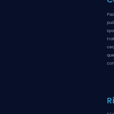
Pad
può
spo
trat
cec
que
com
R