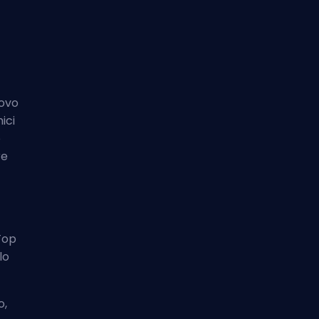
covo
ici
e
re
 Top
lo
o,