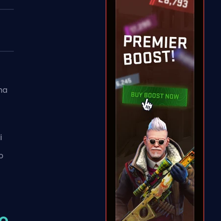
una
i
o
no