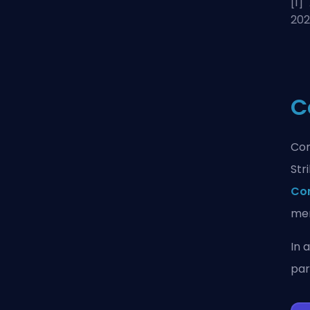
[1] "
20
C
Com
Str
Com
mer
In 
par