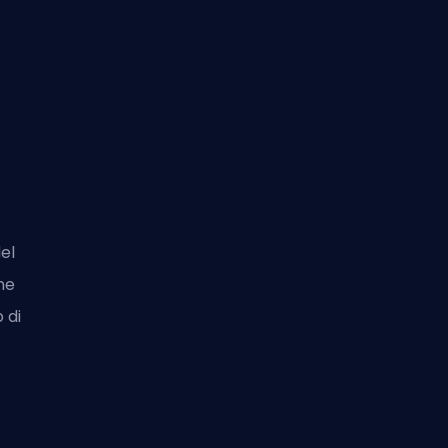
el
ne
 di