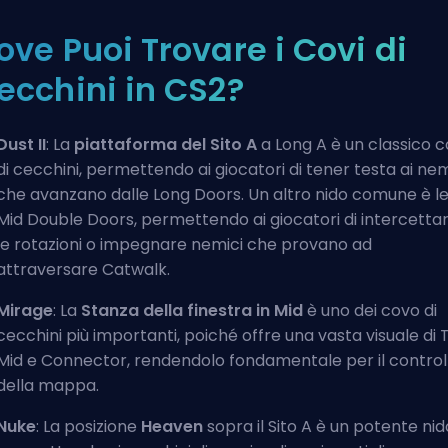
ove Puoi Trovare i Covi di
ecchini in CS2?
Dust II
: La
piattaforma del Sito A
a Long A è un classico 
di cecchini, permettendo ai giocatori di tener testa ai nem
che avanzano dalle Long Doors. Un altro nido comune è l
Mid Double Doors, permettendo ai giocatori di intercetta
le rotazioni o impegnare nemici che provano ad
attraversare
Catwalk
.
Mirage
: La
Stanza della finestra in Mid
è uno dei covo di
cecchini più importanti, poiché offre una vasta visuale di
Mid e Connector, rendendolo fondamentale per il control
della mappa.
Nuke
: La posizione
Heaven
sopra il Sito A è un potente nid