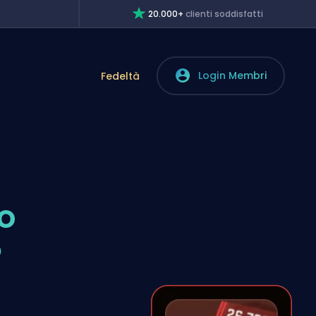
20.000+
clienti soddisfatti
Login Membri
Fedeltà
o
?