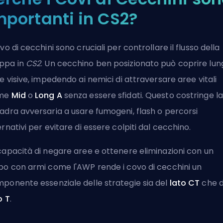
mportanti in CS2?
ovo di cecchini sono cruciali per controllare il flusso della
ppa in
CS2
. Un cecchino ben posizionato può coprire lu
ee visive, impedendo ai nemici di attraversare aree vitali
me
Mid
o
Long A
senza essere sfidati. Questo costringe la
adra avversaria a usare fumogeni, flash o percorsi
ernativi per evitare di essere colpiti dal cecchino.
capacità di negare aree e ottenere eliminazioni con un
po con armi come l'AWP rende i covo di cecchini un
ponente essenziale delle strategie sia del
lato CT
che d
o T
.