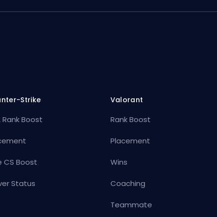
nter-Strike
Valorant
 Rank Boost
Rank Boost
cement
Placement
e CS Boost
Wins
ver Status
Coaching
Teammate