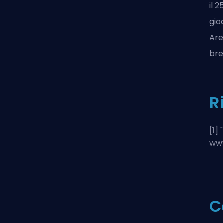
il 
gio
Ar
bre
R
[1] "
www
C