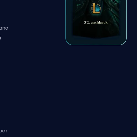
pano
i
 per