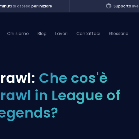
minuti
di attesa
per iniziare
Supporto
live
Chi siamo
Blog
Lavori
Contattaci
Glossario
of Legends
rawl:
Che cos'è
t
rawl in League of
egends?