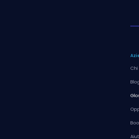
Azi
Chi
Blo
Glo
Opp
Boo
Aiu