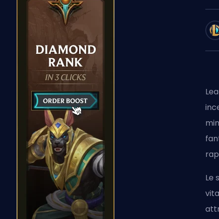
Lea
inc
min
fan
rap
Le 
vit
att