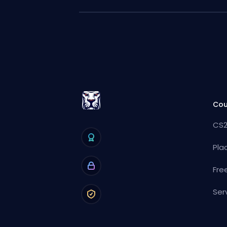
Cou
CS2
Pla
Fre
Ser