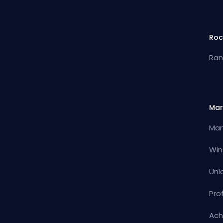
Roc
Ran
Mar
Mar
Win
Unl
Pro
Ach