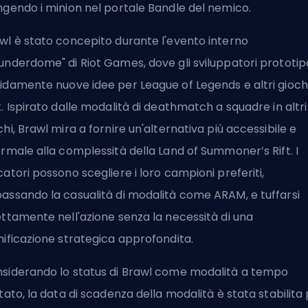
ngendo i minion nel portale Bandle del nemico.
wl è stato concepito durante l'evento interno
underdome" di
Riot Games
, dove gli sviluppatori prototi
idamente nuove idee per
League of Legends
e altri gioch
t. Ispirato dalle modalità di deathmatch a squadre in altri
chi, Brawl mira a fornire un'alternativa più accessibile e
ormale alla complessità della Land of Summoner’s Rift. I
catori possono scegliere i loro
campioni
preferiti,
assando la casualità di modalità come ARAM, e tuffarsi
ettamente nell'azione senza la necessità di una
nificazione strategica approfondita.
siderando lo status di Brawl come modalità a tempo
itato, la data di scadenza della modalità è stata stabilita