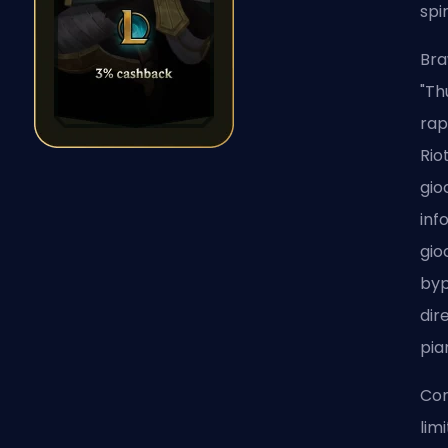
spi
Bra
"Th
rap
Rio
gio
inf
gio
byp
dir
pia
Con
lim