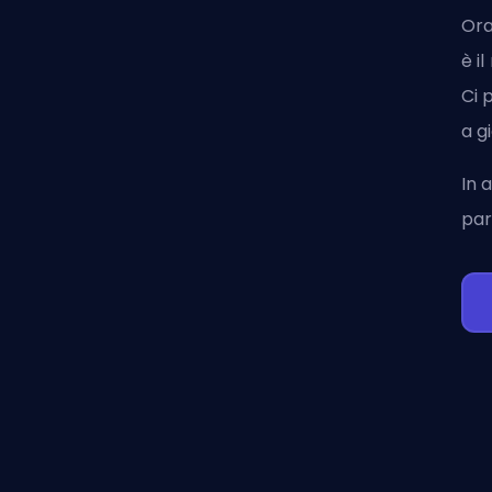
Ora
è i
Ci 
a g
In 
par