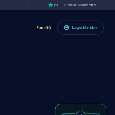
20.000+
clienti soddisfatti
Login Membri
Fedeltà