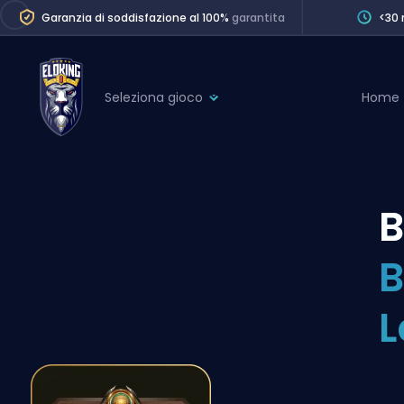
Garanzia di soddisfazione al 100%
garantita
<30 
Seleziona gioco
Home
League of Legends
League 
Marvel Rivals
SERVICES
Valorant
B
Division Boos
Dota 2
Placements
B
Counter-Strike
Wins
Overwatch 2
L
Coaching
Rocket League
Path of Exile 2
Teammate