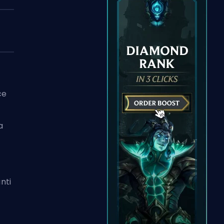
ce
a
nti