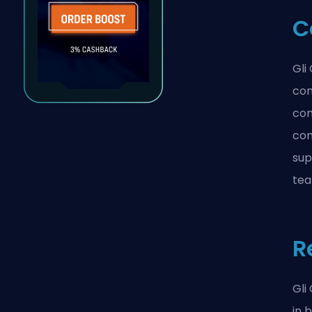
C
Gli
com
co
con
sup
tea
R
Gli
in 