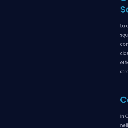
S
La 
squ
com
cia
eff
str
C
In 
nel