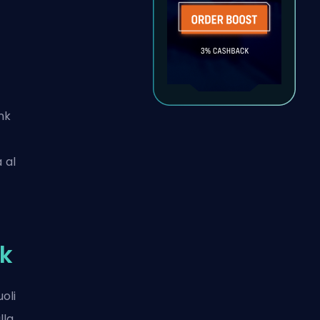
nk
 al
nk
oli
lla