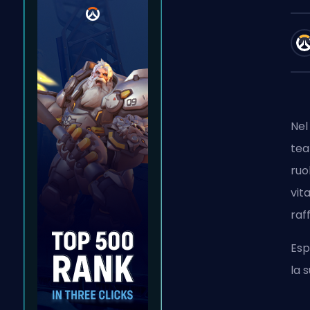
Nel
tea
ruo
vit
raf
Esp
la 