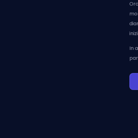
Ora
mom
dia
ini
In 
par