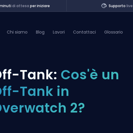
minuti
di attesa
per iniziare
Supporto
live
Chi siamo
Blog
Lavori
Contattaci
Glossario
of Legends
ff-Tank:
Cos'è un
t
ff-Tank in
verwatch 2?