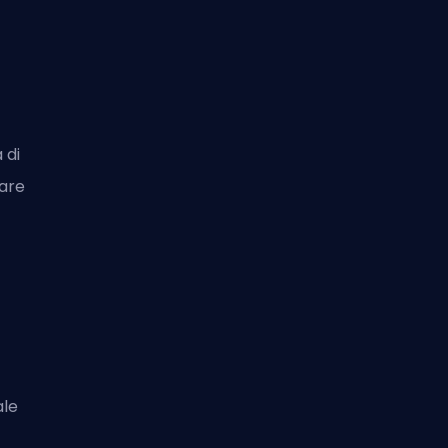
 di
are
ale