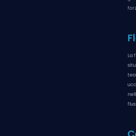
for
F
La 
sit
tea
ucc
nel
flu
C