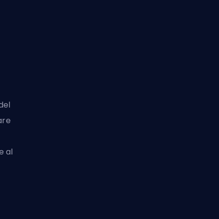
del
are
e al