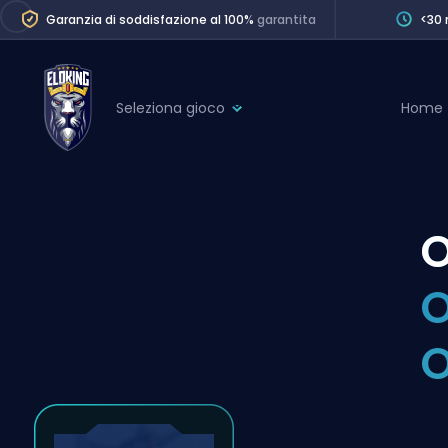
Garanzia di soddisfazione al 100%
garantita
<30 
Seleziona gioco
Home
League of Legends
League 
Marvel Rivals
SERVICES
Valorant
O
Division Boos
Dota 2
Placements
O
Counter-Strike
Wins
Overwatch 2
O
Coaching
Rocket League
Path of Exile 2
Teammate