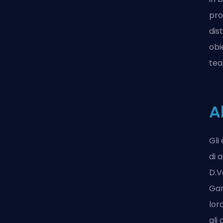
pro
dis
obi
tea
A
Gli
di 
D.V
Gan
lor
gli