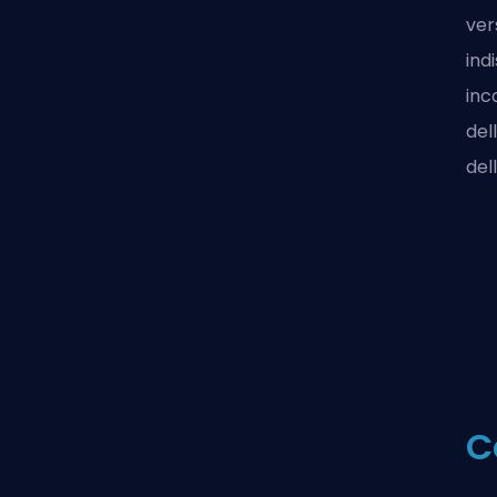
ver
ind
inc
del
del
C