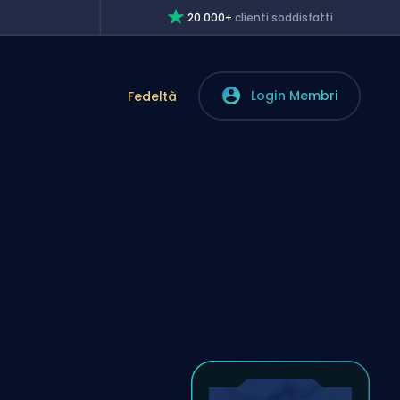
20.000+
clienti soddisfatti
Login Membri
Fedeltà