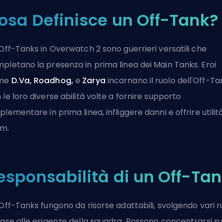
osa Definisce un Off-Tank?
 Off-Tanks in Overwatch 2 sono guerrieri versatili che
pletano la presenza in prima linea dei
Main Tanks
. Eroi
me
D.Va, Roadhog,
e
Zarya
incarnano il ruolo dell'Off-Ta
 le loro diverse abilità volte a fornire supporto
plementare in prima linea, infliggere danni e offrire utilità
m.
esponsabilità di un Off-Ta
 Off-Tanks fungono da risorse adattabili, svolgendo vari ru
base alle esigenze della squadra. Possono concentrarsi su