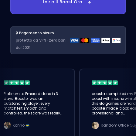
Inizia Il Boost Ora
🔒 Pagamento sicuro
·
protetto da VPN · zero ban
dal 2021
Platinum to Emerald done in 3
booster completed my P
days. Booster was an
boost with insane winrat
outstanding player, every
this elo games are hard
match felt smooth and
booster made it look eas
controlled. the score was really
professional and
amazing. thank u eloking!
communicative. will ord
again
Konno
Random Office Gu