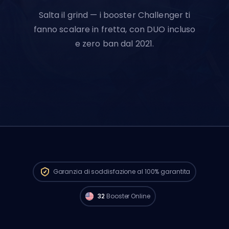
Salta il grind — i booster Challenger ti
fanno scalare in fretta, con DUO incluso
e zero ban dal 2021.
I player Challenger di
North America sono
disponibili per iniziare il tuo ordine proprio
Garanzia di soddisfazione al 100%
garantita
adesso. 🔥
32
Booster Online