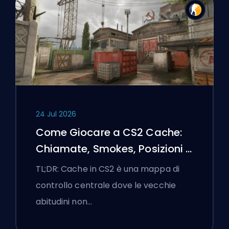
24 Jul 2026
Come Giocare a CS2 Cache:
Chiamate, Smokes, Posizioni e
Suggerimenti Premier
TL;DR: Cache in CS2 è una mappa di
controllo centrale dove le vecchie
abitudini non…