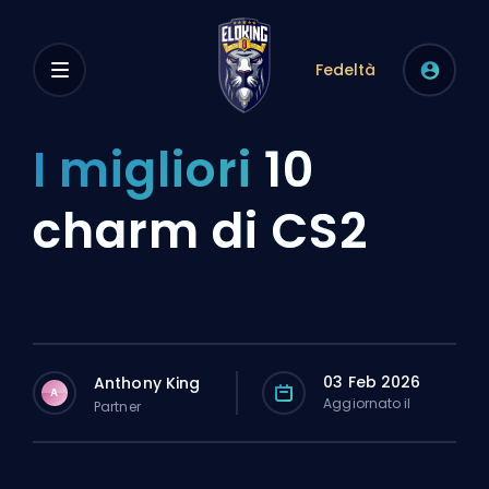
Fedeltà
I migliori
10
charm di CS2
03 Feb 2026
Anthony King
A
Aggiornato il
Partner