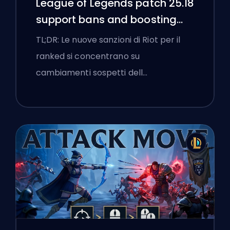
League of Legends patch 25.18
support bans and boosting
flags
TL;DR: Le nuove sanzioni di Riot per il
ranked si concentrano su
cambiamenti sospetti dell…