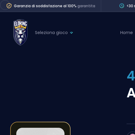
Garanzia di soddisfazione al 100%
garantita
<30 
Seleziona gioco
Home
League of Legends
League 
Marvel Rivals
SERVICES
Valorant
4
Division Boos
Dota 2
Placements
A
Counter-Strike
Wins
Overwatch 2
Coaching
Rocket League
Path of Exile 2
Teammate