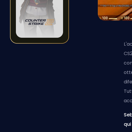
L'a
CS2
con
ott
dif
Tut
acc
Seb
qui