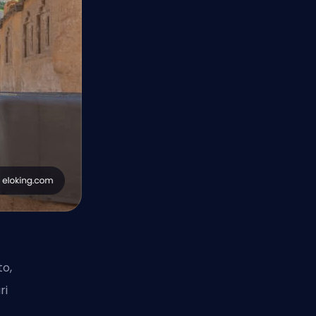
to,
ri