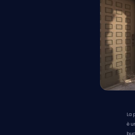
La 
è u
buo