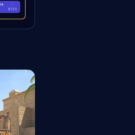
RA
-
$7.50