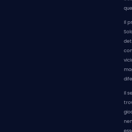
que
Il 
Sol
det
con
vic
mag
dif
Il 
tro
gio
nem
ess