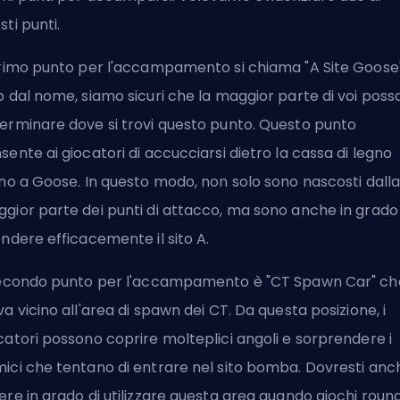
sti punti.
primo punto per l'accampamento si chiama "A Site Goose"
o dal nome, siamo sicuri che la maggior parte di voi poss
erminare dove si trovi questo punto. Questo punto
sente ai giocatori di accucciarsi dietro la cassa di legno
ino a Goose. In questo modo, non solo sono nascosti dall
gior parte dei punti di attacco, ma sono anche in grado 
endere efficacemente il sito A.
secondo punto per l'accampamento è "CT Spawn Car" che
va vicino all'area di spawn dei CT. Da questa posizione, i
catori possono coprire molteplici angoli e sorprendere i
ici che tentano di entrare nel sito bomba. Dovresti anc
ere in grado di utilizzare questa area quando giochi roun