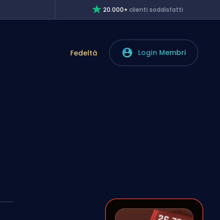
20.000+
clienti soddisfatti
Login Membri
Fedeltà