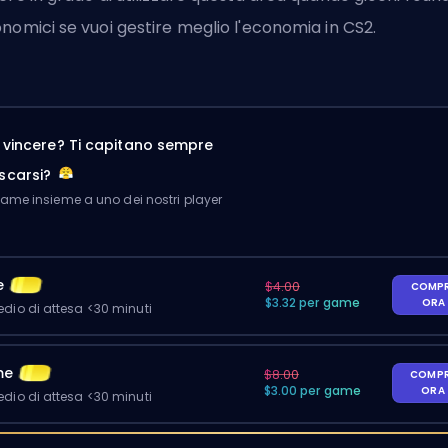
nomici se vuoi
gestire meglio l'economia in CS2
.
a vincere? Ti capitano sempre
scarsi?
me insieme a uno dei nostri player
e
$4.00
COMP
$3.32 per game
ORA
io di attesa <30 minuti
me
$8.00
COMP
$3.00 per game
ORA
io di attesa <30 minuti