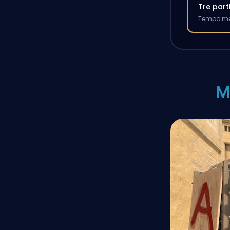
Tre part
Tempo med
M