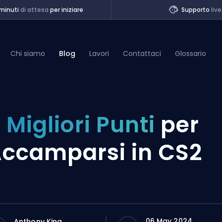
minuti
di attesa
per iniziare
Supporto
live
Chi siamo
Blog
Lavori
Contattaci
Glossario
of Legends
 Migliori Punti
per
t
ccamparsi in CS2
06 May 2024
Anthony King