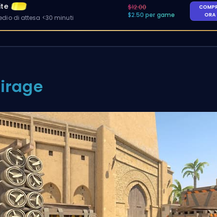
ite
$12.00
COMP
$2.50 per game
ORA
io di attesa <30 minuti
irage