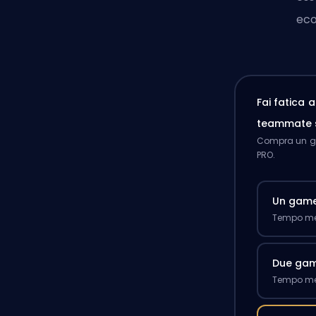
eco
Fai fatica 
teammate 
Compra un ga
PRO.
Un gam
Tempo med
Due ga
Tempo med