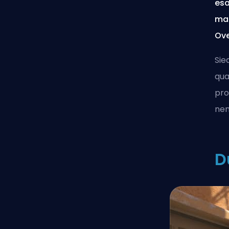
esa
map
Ove
Sie
qua
pro
nem
D