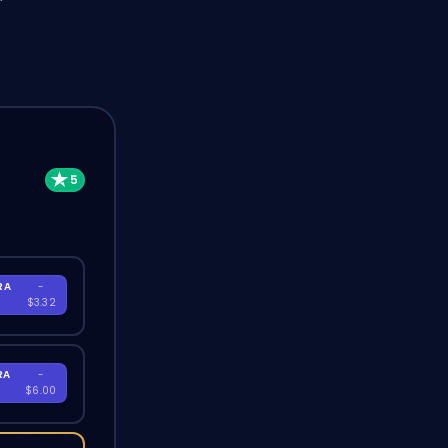
RA
-
$3.32
RA
-
$6.00