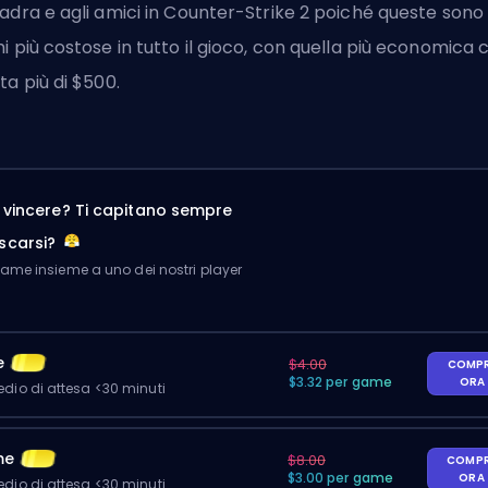
adra e agli amici in Counter-Strike 2 poiché queste sono 
i più costose in tutto il gioco, con quella più economica 
ta più di $500.
a vincere? Ti capitano sempre
scarsi?
me insieme a uno dei nostri player
e
$4.00
COMP
$3.32 per game
ORA
io di attesa <30 minuti
me
$8.00
COMP
$3.00 per game
ORA
io di attesa <30 minuti