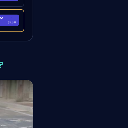
RA
-
$7.50
?