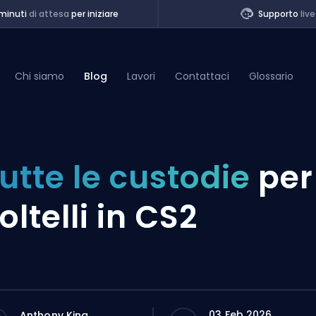
minuti
di attesa
per iniziare
Supporto
live
Chi siamo
Blog
Lavori
Contattaci
Glossario
of Legends
utte le custodie
per
t
oltelli in CS2
03 Feb 2026
Anthony King