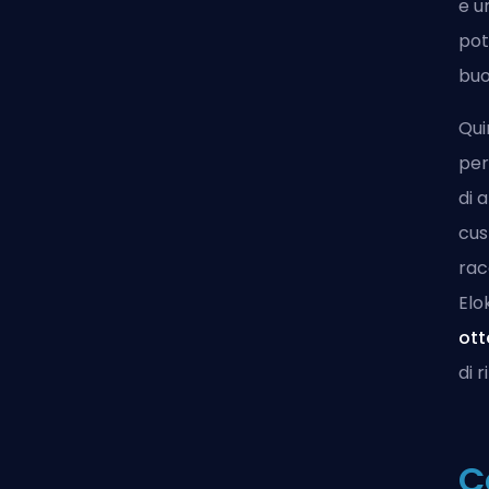
e u
pot
buo
Qui
per
di 
cus
ra
Elo
ott
di 
C