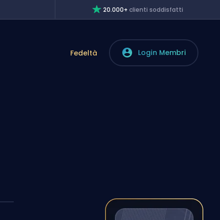
20.000+
clienti soddisfatti
Login Membri
Fedeltà