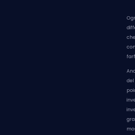
Ogn
dif
che
com
far
Anc
del
poi
inv
inv
gra
mos