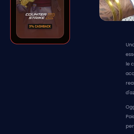
Uno
ess
le 
acq
rea
d'a
Ogg
Poi
per