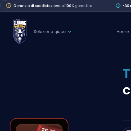
Garanzia di soddisfazione al 100%
garantita
<30 
Seleziona gioco
Home
League of Legends
League 
Marvel Rivals
SERVICES
Valorant
T
Division Boos
Dota 2
Placements
c
Counter-Strike
Wins
Overwatch 2
Coaching
Rocket League
Path of Exile 2
Teammate