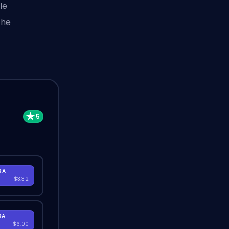
le
che
RA
-
$3.32
RA
-
$6.00