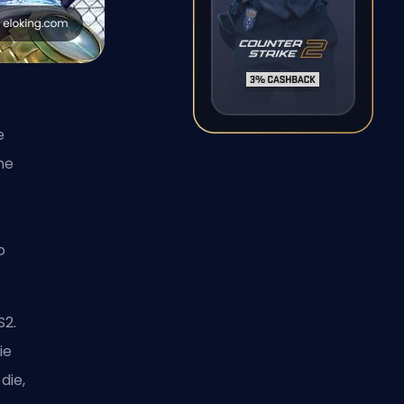
e
me
o
S2.
ie
die,