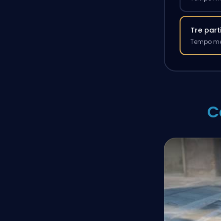
Tre part
Tempo med
C