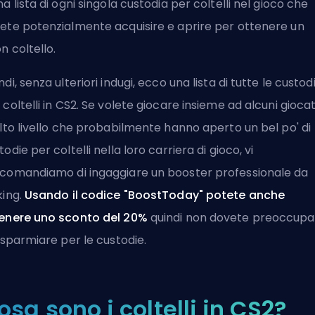
na lista di ogni singola custodia per coltelli nel gioco che
ete potenzialmente acquisire e aprire per ottenere un
n coltello.
ndi, senza ulteriori indugi, ecco una lista di tutte le custod
 coltelli in CS2. Se volete giocare insieme ad alcuni giocat
alto livello che probabilmente hanno aperto un bel po' di
todie per coltelli nella loro carriera di gioco, vi
ccomandiamo di
ingaggiare un booster professionale da
king
.
Usando il codice "BoostToday" potete anche
enere uno sconto del 20%
quindi non dovete preoccupa
risparmiare per le custodie.
osa sono i coltelli in CS2?