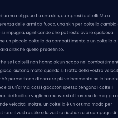
i arma nel gioco ha una skin, compresi i coltelli. Ma a
ferenza delle armi da fuoco, una skin per coltello cambia 
 si impugna, significando che potreste avere qualcosa
e un piccolo coltello da combattimento o un coltello a
falla anziché quello predefinito.
he se i coltelli non hanno alcun scopo nel combattimen
 gioco, aiutano molto quando si tratta della vostra veloci
ché permettono di correre più velocemente se lo tenet
ece di un'arma, così i giocatori spesso tengono i coltelli
ece dei fucili se vogliono muoversi attraverso la mappa 
nde velocità. Inoltre, un coltello è un ottimo modo per
trare il vostro stile e la vostra ricchezza ai compagni di