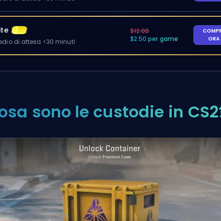
ite
$12.00
COMP
$2.50 per game
ORA
io di attesa <30 minuti
osa sono le custodie in CS2