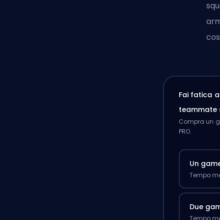
squ
arm
cos
Fai fatica 
teammate 
Compra un ga
PRO.
Un gam
Tempo med
Due ga
Tempo med