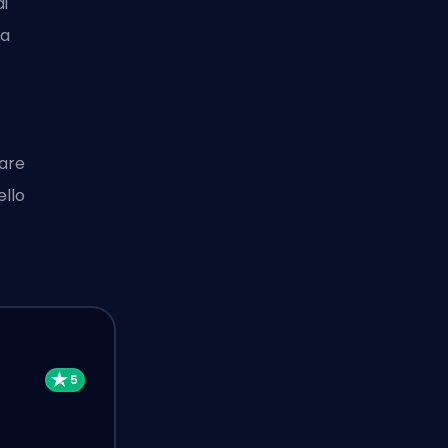
ai
ua
are
ello