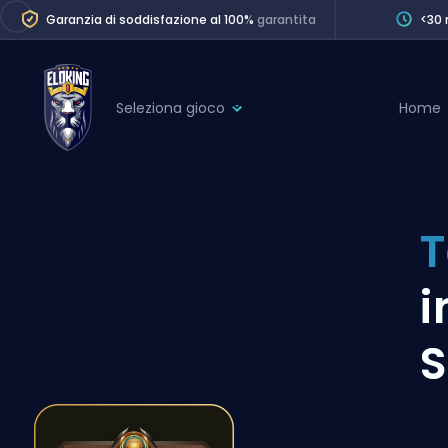
Garanzia di soddisfazione al 100%
garantita
<30 
Seleziona gioco
Home
League of Legends
League 
Marvel Rivals
SERVICES
Valorant
T
Division Boos
Dota 2
Placements
i
Counter-Strike
Wins
Overwatch 2
S
Coaching
Rocket League
Path of Exile 2
Teammate