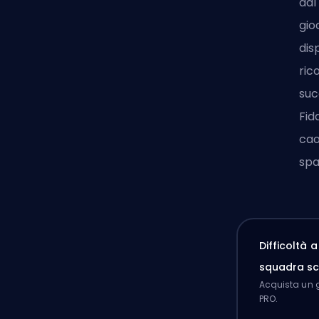
dal
gio
dis
ric
suc
Fid
cao
spa
Difficoltà 
squadra sc
Acquista un g
PRO.