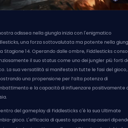
nostra odissea nella giungla inizia con l'enigmatico
dlesticks, una forza sottovalutata ma potente nella giung
la Stagione 14. Operando dalle ombre, Fiddlesticks conso
enziosamente il suo status come uno dei jungler più forti d
co. La sua versatilità si manifesta in tutte le fasi del gioco,
ostrando una propensione per l’alta potenza di
battimento e la capacità di influenzare positivamente 
sia.
centro del gameplay di Fiddlesticks c'è la sua Ultimate
bia-gioco. L'efficacia di questo spaventapasseri dipend