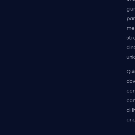
giu
pan
met
str
din
unic
Qui
dov
con
cam
di 
anc