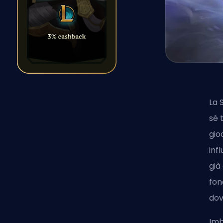
La 
sé 
gio
inf
già
fon
dov
Imb