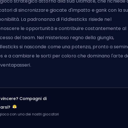
 gioco strategico attorno alla sua Ultimate, che richiede 
catori di sincronizzare giocate d'impatto e gank con la s
ponibilità. La padronanza di Fiddlesticks risiede nel
onoscere le opportunità e contribuire costantemente al
cesso del team. Nel misterioso regno della giungla,
dlesticks si nasconde come una potenza, pronto a semin
s e a cambiare le sorti per coloro che dominano l'arte d
ventapasseri.
a vincere? Compagni di
arsi?
ioco con uno dei nostri giocatori