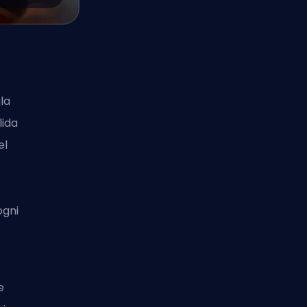
la
lida
el
ogni
e