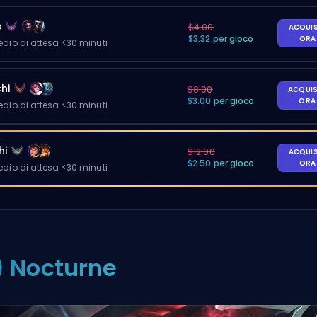
o
$4.00
ACQUI
$3.32 per gioco
OR
io di attesa <30 minuti
hi
$8.00
ACQUI
$3.00 per gioco
OR
io di attesa <30 minuti
hi
$12.00
ACQUI
$2.50 per gioco
OR
io di attesa <30 minuti
) Nocturne