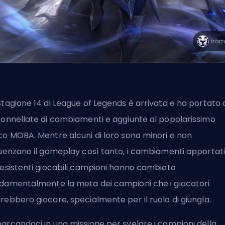
Stagione 14 di League of Legends è arrivata e ha portato
tonnellate di cambiamenti e aggiunte al popolarissimo
co MOBA. Mentre alcuni di loro sono minori e non
luenzano il gameplay così tanto, i cambiamenti apportati
 esistenti giocabili
campioni
hanno cambiato
damentalmente la meta dei campioni che i giocatori
rebbero giocare, specialmente per il ruolo di
giungla
.
arcandoci in una missione per svelare i campioni della