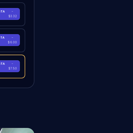
STA
-
A
$3.32
STA
-
A
$6.00
STA
-
A
$7.50