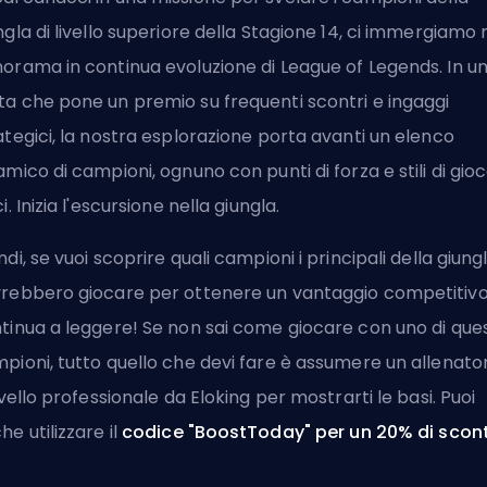
ngla di livello superiore della Stagione 14, ci immergiamo 
orama in continua evoluzione di League of Legends. In u
a che pone un premio su frequenti scontri e ingaggi
ategici, la nostra esplorazione porta avanti un elenco
amico di campioni, ognuno con punti di forza e stili di gio
i. Inizia l'escursione nella giungla.
ndi, se vuoi scoprire quali campioni i principali della giung
rebbero giocare per ottenere un vantaggio competitivo
tinua a leggere! Se non sai come giocare con uno di ques
pioni, tutto quello che devi fare è
assumere un allenato
livello professionale
da Eloking per mostrarti le basi. Puoi
he utilizzare il
codice "BoostToday" per un 20% di scon