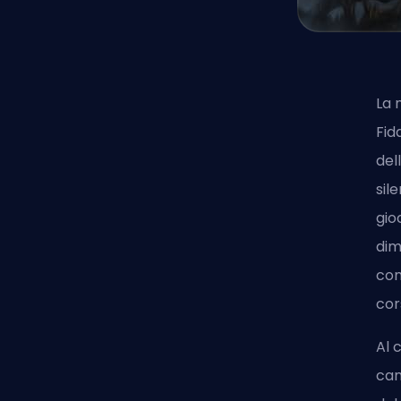
La 
Fid
del
sil
gio
dim
com
cor
Al 
cam