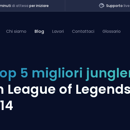
minuti
di attesa
per iniziare
Supporto
live
Chi siamo
Blog
Lavori
Contattaci
Glossario
of Legends
op 5 migliori jungle
t
n League of Legend
14