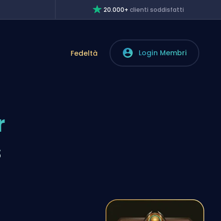
20.000+
clienti soddisfatti
Login Membri
Fedeltà
r
s