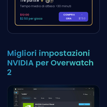
Tre partite
Tempo medio di attesa <30 minuti
$12.00
COMPRA
-
$2.50 per gioco
ORA
$7.50
Migliori impostazioni
NVIDIA per Overwatch
2