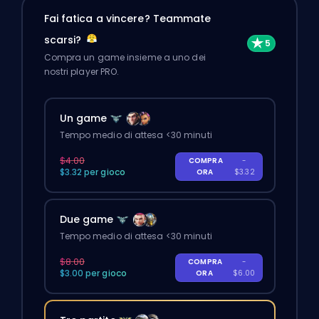
Fai fatica a vincere? Teammate
scarsi?
Compra un game insieme a uno dei
nostri player PRO.
Un game
Tempo medio di attesa <30 minuti
$4.00
COMPRA
-
$3.32 per gioco
ORA
$3.32
Due game
Tempo medio di attesa <30 minuti
$8.00
COMPRA
-
$3.00 per gioco
ORA
$6.00