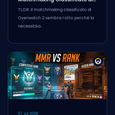
Overwatch 2 e le Lobby a
TL;DR: Il matchmaking classificato di
Senso Unico
Overwatch 2 sembra rotto perché la
necessit&a…
07 Jul 2026