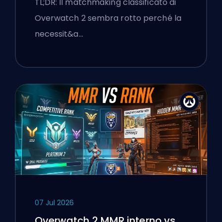
TL;DR: Il matchmaking classificato di
Senso Unico
Overwatch 2 sembra rotto perché la
necessit&a…
07 Jul 2026
Overwatch 2 MMR interno vs