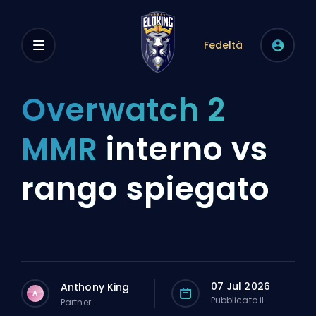
Fedeltà
Overwatch 2
MMR
interno vs
rango spiegato
07 Jul 2026
Anthony King
A
Pubblicato il
Partner