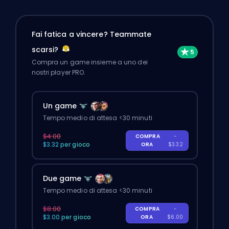
Fai fatica a vincere? Teammate
scarsi?
Compra un game insieme a uno dei
nostri player PRO.
Un game
Tempo medio di attesa <30 minuti
$4.00
COMPRA
-
$3.32 per gioco
ORA
$3.32
Due game
Tempo medio di attesa <30 minuti
$8.00
COMPRA
-
$3.00 per gioco
ORA
$6.00