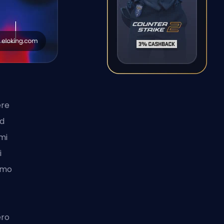
ere
ad
omi
i
timo
ero