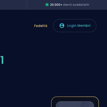
20.000+
clienti soddisfatti
Login Membri
Fedeltà
1