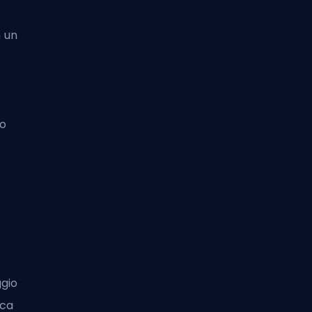
n un
mo
ggio
ica