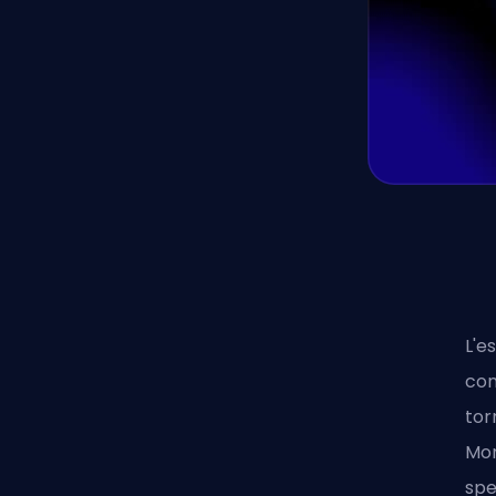
L'e
con
tor
Mon
spe