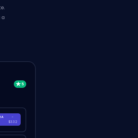
te.
 a
RA
-
$3.32