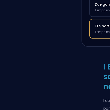
Due ga
Tempo med
Tre part
Tempo med
I
s
n
I d
par