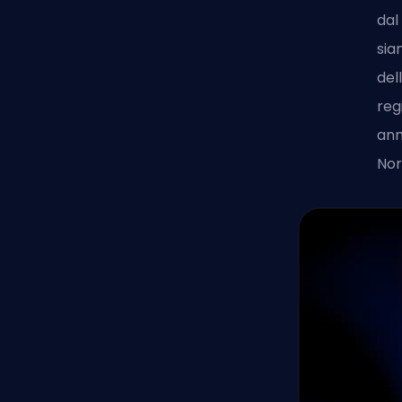
dal
sia
del
reg
ann
Nor