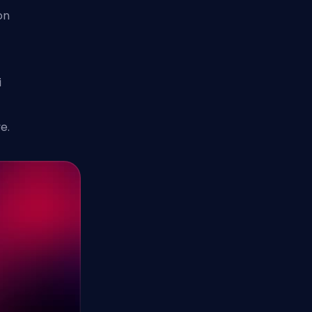
on
i
e.