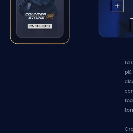
La
più
alc
co
tea
tor
Ora