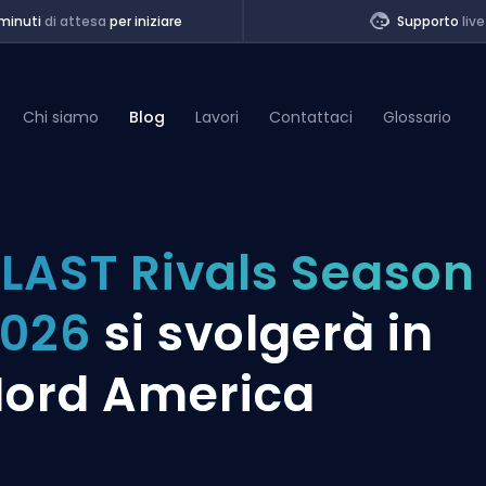
minuti
di attesa
per iniziare
Supporto
live
Chi siamo
Blog
Lavori
Contattaci
Glossario
of Legends
LAST Rivals Season 
t
2026
si svolgerà in
ord America