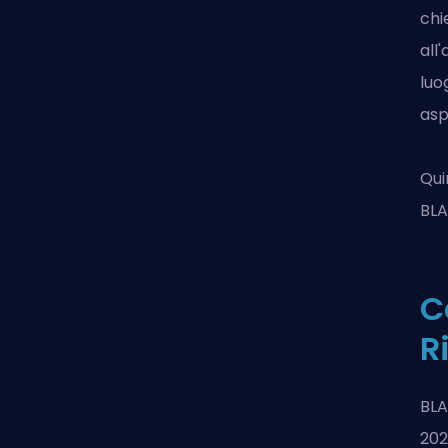
chi
all
luo
asp
Qui
BLA
C
R
BLA
202