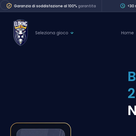
Garanzia di soddisfazione al 100%
garantita
<30 
Seleziona gioco
Home
League of Legends
League 
Marvel Rivals
SERVICES
Valorant
B
Division Boos
Dota 2
Placements
Counter-Strike
Wins
Overwatch 2
N
Coaching
Rocket League
Path of Exile 2
Teammate