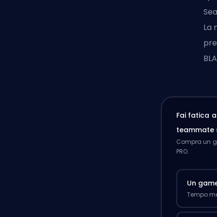
Sea
La 
pre
BLA
Fai fatica 
teammate 
Compra un ga
PRO.
Un gam
Tempo med