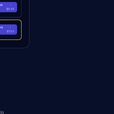
RA
-
$6.00
RA
-
$7.50
lla