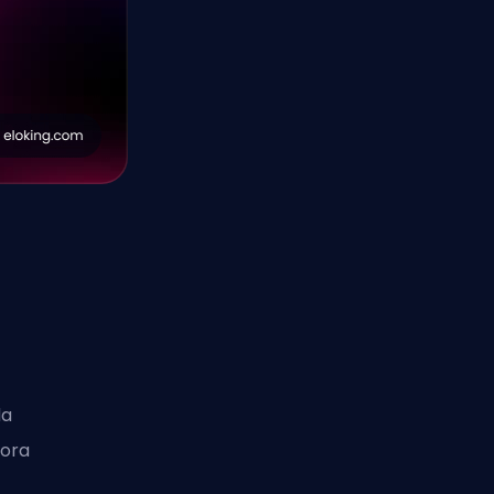
da
 ora