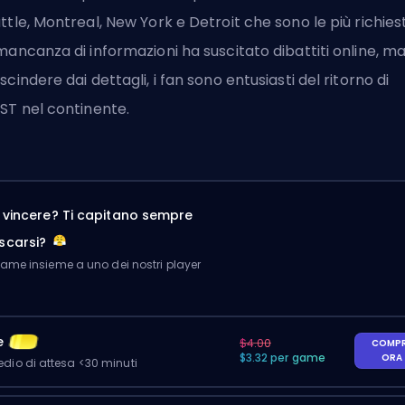
ttle, Montreal, New York e Detroit che sono le più richies
mancanza di informazioni ha suscitato dibattiti online, ma
scindere dai dettagli, i fan sono entusiasti del ritorno di
ST nel continente.
a vincere? Ti capitano sempre
scarsi?
me insieme a uno dei nostri player
e
$4.00
COMP
$3.32 per game
ORA
io di attesa <30 minuti