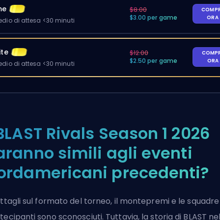
me
$8.00
COMP
$3.00 per game
ORA
io di attesa <30 minuti
ite
$12.00
COMP
$2.50 per game
ORA
io di attesa <30 minuti
 BLAST Rivals Season 1 2026
aranno simili agli eventi
ordamericani precedenti?
ettagli sul formato del torneo, il montepremi e le squadre
tecipanti sono sconosciuti. Tuttavia, la storia di BLAST ne