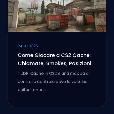
24 Jul 2026
Come Giocare a CS2 Cache:
Chiamate, Smokes, Posizioni e
Suggerimenti Premier
TL;DR: Cache in CS2 è una mappa di
controllo centrale dove le vecchie
abitudini non…