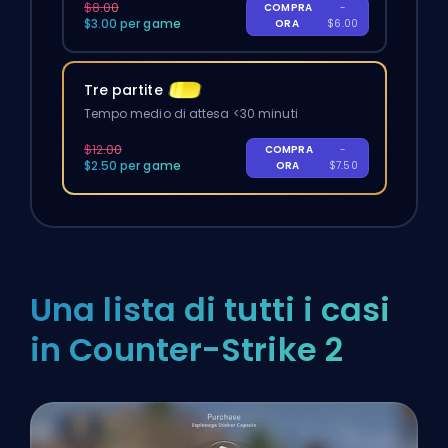
$8.00
COMPRA
-
$3.00 per game
ORA
$6.00
Tre partite
Tempo medio di attesa <30 minuti
$12.00
COMPRA
-
$2.50 per game
ORA
$7.50
Una lista di tutti i casi
in Counter-Strike 2