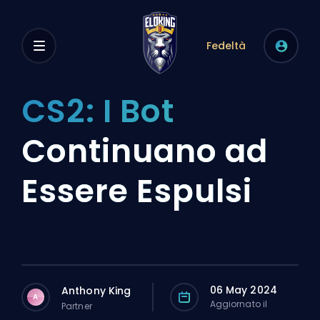
Fedeltà
CS2: I Bot
Continuano ad
Essere Espulsi
06 May 2024
Anthony King
A
Aggiornato il
Partner