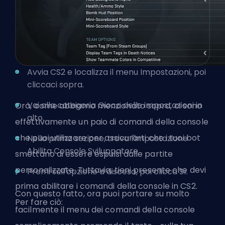
Avvia CS2 e localizza il menu Impostazioni, poi
cliccaci sopra.
Vai alla categoria Gioco delle impostazioni in
Ora, come abbiamo menzionato sopra, ci sono
alto.
effettivamente un paio di comandi della console
che puoi utilizzare per assicurarti che i tuoi bot
Nella prima sezione, trova l'impostazione
Abilita Console Sviluppatore.
smettano di essere espulsi dalle partite
personalizzate. Tuttavia, tieni presente che devi
Premi sull'opzione a discesa, poi clicca Sì.
prima abilitare i comandi della console in CS2.
Con questo fatto, ora puoi portare su molto
Per fare ciò:
facilmente il menu dei comandi della console