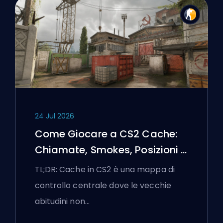
24 Jul 2026
Come Giocare a CS2 Cache:
Chiamate, Smokes, Posizioni e
Suggerimenti Premier
TL;DR: Cache in CS2 è una mappa di
controllo centrale dove le vecchie
abitudini non…