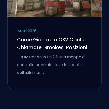
24 Jul 2026
Come Giocare a CS2 Cache:
Chiamate, Smokes, Posizioni e
Suggerimenti Premier
TL;DR: Cache in CS2 è una mappa di
controllo centrale dove le vecchie
abitudini non…