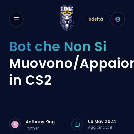
Fedeltà
Bot che Non Si
Muovono/Appaio
in CS2
06 May 2024
Anthony King
A
Aggiornato il
Partner