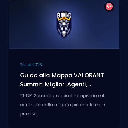
23 Jul 2026
Guida alla Mappa VALORANT
Summit: Migliori Agenti,
Chiamate e Fumogeni
TL;DR: Summit premia il tempismo e il
controllo della mappa più che la mira
pura: v…