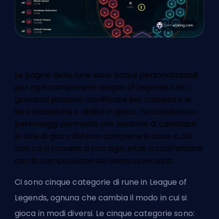
Le pagine delle rune sono bonus personalizzabili
per ogni campione in League of Legends che i
giocatori possono modificare per cambiare le
loro statistiche e abilità in gioco. Personalizzare i
personaggi permette alle persone di cambiare
lo stile di gioco del loro campione in base a ciò
con cui si trovano a loro agio, oltre a confrontarsi
con la composizione del team avversario.
Ci sono cinque categorie di rune in League of
Legends, ognuna che cambia il modo in cui si
gioca in modi diversi. Le cinque categorie sono: