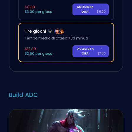
$8.00
ACQUISTA
-
$3.00 per gioco
ORA
$6.00
Tre giochi
Tempo medio di attesa <30 minuti
$12.00
ACQUISTA
-
$2.50 per gioco
ORA
$7.50
Build ADC