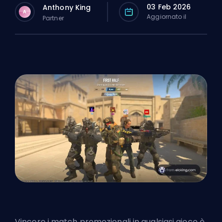
03 Feb 2026
Anthony King
A
Aggiornato il
Partner
Vincere i
match promozionali
in qualsiasi gioco è