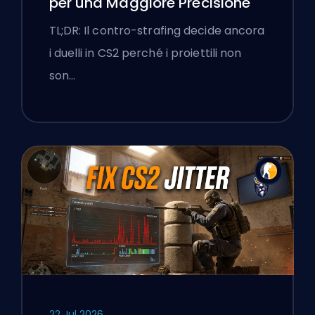
per una Maggiore Precisione
TL;DR: Il contro-strafing decide ancora
i duelli in CS2 perché i proiettili non
son…
22 Jul 2026