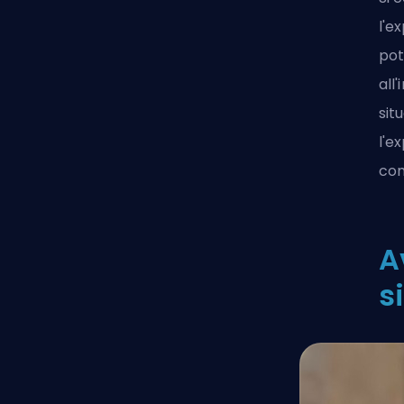
l'e
pote
all
sit
l'e
com
A
s