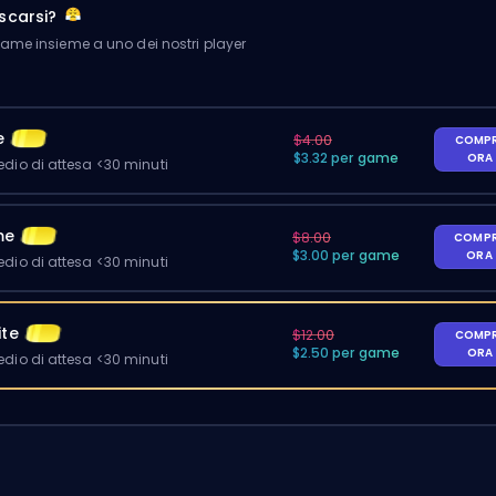
scarsi?
me insieme a uno dei nostri player
e
$4.00
COMP
$3.32 per game
ORA
io di attesa <30 minuti
me
$8.00
COMP
$3.00 per game
ORA
io di attesa <30 minuti
ite
$12.00
COMP
$2.50 per game
ORA
io di attesa <30 minuti