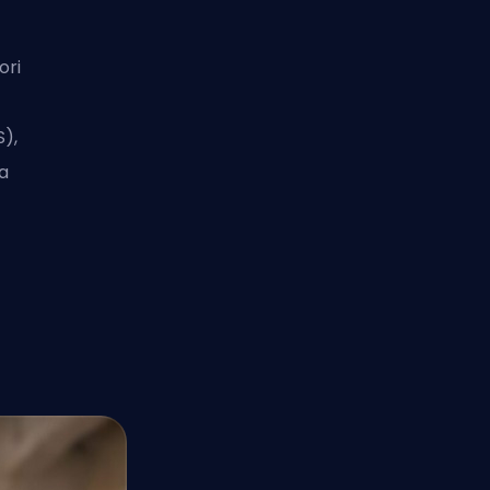
ori
S),
la