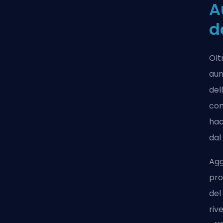
A
d
Olt
aum
del
com
hac
dal
Agg
pro
del
riv