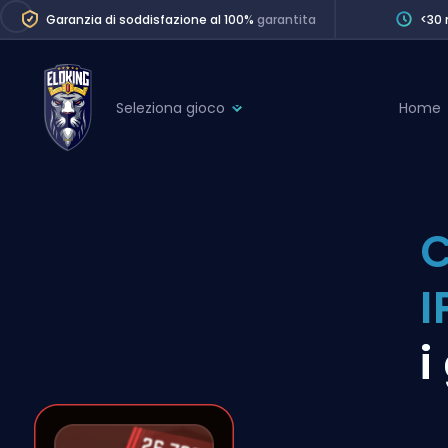
Garanzia di soddisfazione al 100%
garantita
<30 
Seleziona gioco
Home
League of Legends
League 
Marvel Rivals
SERVICES
Valorant
C
Division Boos
Dota 2
Placements
I
Counter-Strike
Wins
Overwatch 2
i
Coaching
Rocket League
Path of Exile 2
Teammate