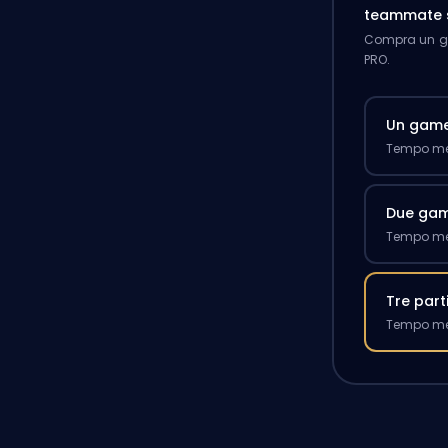
teammate 
Compra un ga
PRO.
Un gam
Tempo med
Due ga
Tempo med
Tre part
Tempo med