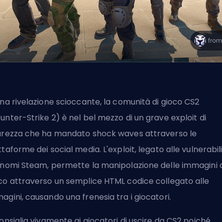
una rivelazione scioccante, la comunità di gioco CS2
unter-Strike 2) è nel bel mezzo di un grave exploit di
urezza che ha mandato shock waves attraverso le
ttaforme dei social media. L'exploit, legato alle vulnerabil
 nomi Steam, permette la manipolazione delle immagini d
co attraverso un semplice
HTML
codice collegato alle
agini, causando una frenesia tra i giocatori.
consiglia vivamente ai giocatori di uscire da CS2 poiché