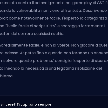
nunciato contro il coinvolgimento nel gameplay di CS2 f
uando la vulnerabilità non viene affrontata. Descrivendo
xploit come notevolmente facile, l'esperto lo categorizza
e "livello facile di script Kitty" e scoraggia fortemente i
catori dal correre qualsiasi rischio.
incredibilmente facile, e non lo volete. Non giocare a quel
co adesso. Aspetta fino a quando non faranno un annunc
 risolvere questo problema," consiglia l'esperto di sicurez
tolineando la necessità di una legittima risoluzione del
blema.
a vincere? Ti capitano sempre