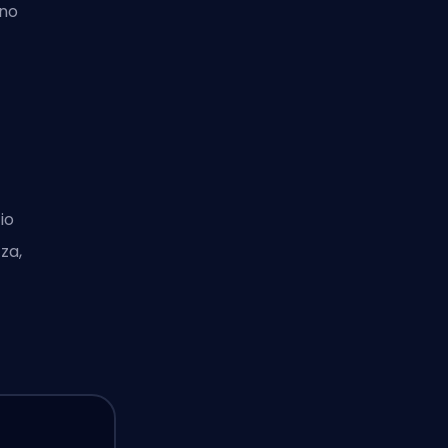
ino
io
za,