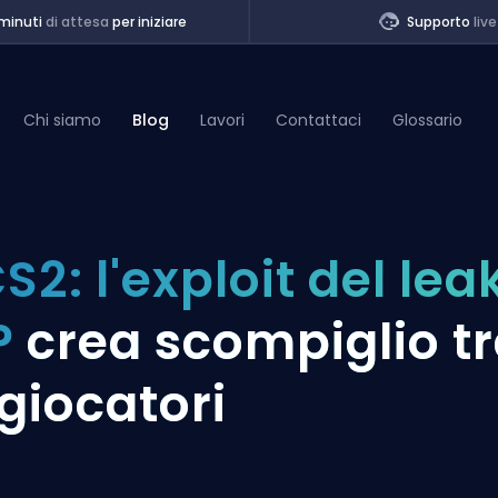
minuti
di attesa
per iniziare
Supporto
live
Chi siamo
Blog
Lavori
Contattaci
Glossario
of Legends
S2: l'exploit del lea
t
P
crea scompiglio t
 giocatori