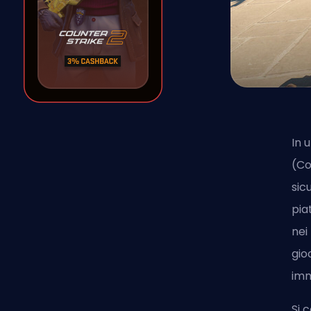
In 
(Co
sic
pia
nei
gio
imm
Si 