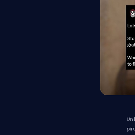
Un 
pir