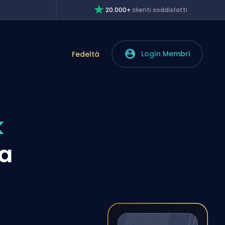
20.000+
clienti soddisfatti
Login Membri
Fedeltà
k
ra