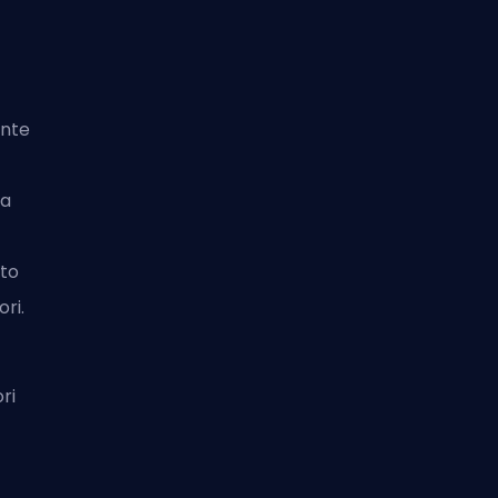
ante
la
ato
ori.
ri
,