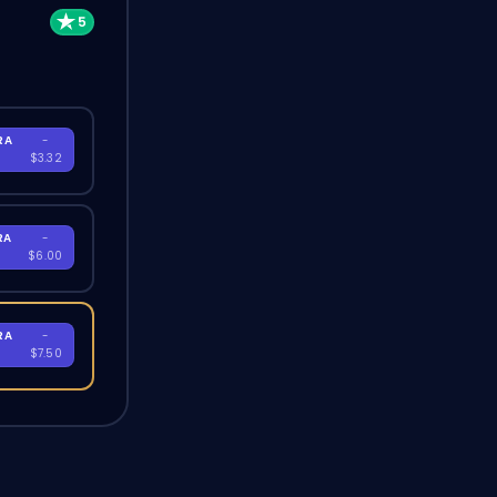
RA
-
$3.32
RA
-
$6.00
RA
-
$7.50