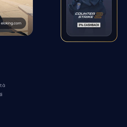
ità
i