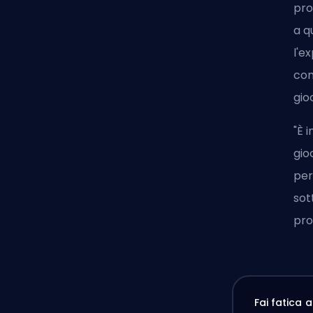
pro
a q
l'e
com
gio
"È 
gio
per
sot
pro
Fai fatica 