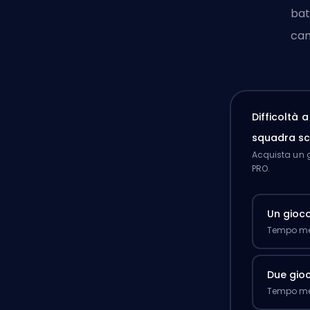
bat
cam
Difficoltà 
squadra sc
Acquista un g
PRO.
Un gioc
Tempo med
Due gioc
Tempo med