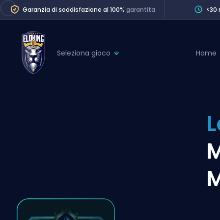
Garanzia di soddisfazione al 100%
garantita
<30 
Seleziona gioco
Home
League of Legends
League 
Marvel Rivals
SERVICES
Valorant
L
Division Boos
Dota 2
Placements
M
Counter-Strike
Wins
Overwatch 2
M
Coaching
Rocket League
Path of Exile 2
Teammate