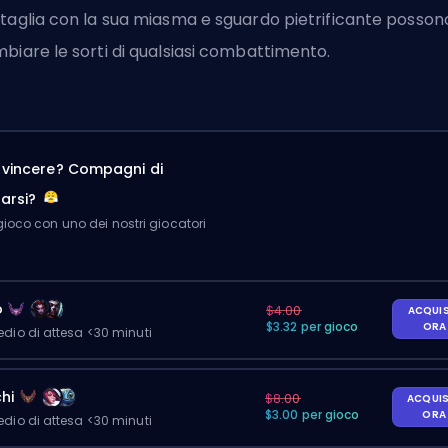
taglia con la sua miasma e sguardo pietrificante posson
biare le sorti di qualsiasi combattimento.
a vincere? Compagni di
arsi?
ioco con uno dei nostri giocatori
o
$4.00
ACQUI
$3.32 per gioco
OR
io di attesa <30 minuti
hi
$8.00
ACQUI
$3.00 per gioco
OR
io di attesa <30 minuti