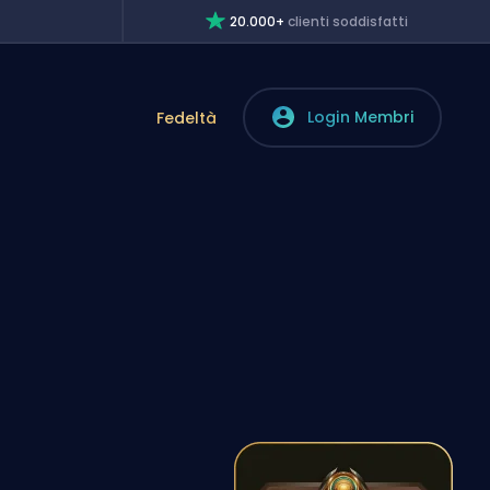
20.000+
clienti soddisfatti
Login Membri
Fedeltà