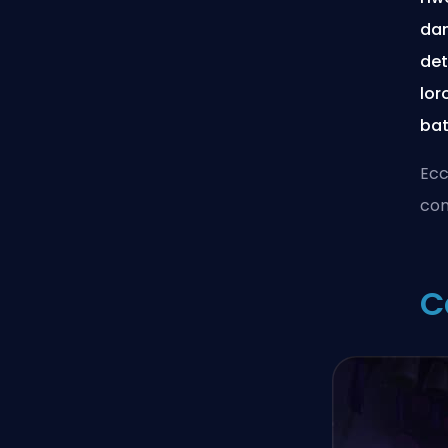
dan
det
lor
bat
Ecc
com
C