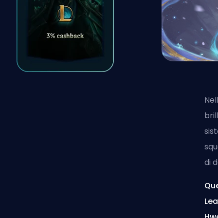
Nel
bri
sis
squ
di 
Que
Lea
Hwe