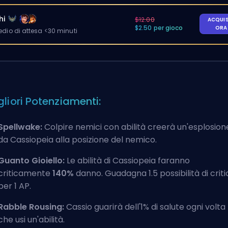
hi
$12.00
ACQUI
$2.50 per gioco
OR
io di attesa <30 minuti
gliori Potenziamenti:
Spellwake:
Colpire nemici con abilità creerà un'esplosion
da Cassiopeia alla posizione del nemico.
Guanto Gioiello:
Le abilità di Cassiopeia faranno
criticamente
140%
danno. Guadagna 1.5 possibilità di criti
per 1 AP.
Rabble Rousing:
Cassio guarirà dell'1% di salute ogni volta
che usi un'abilità.