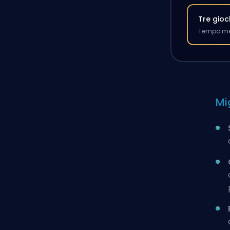
Tre gioc
Tempo med
Mi