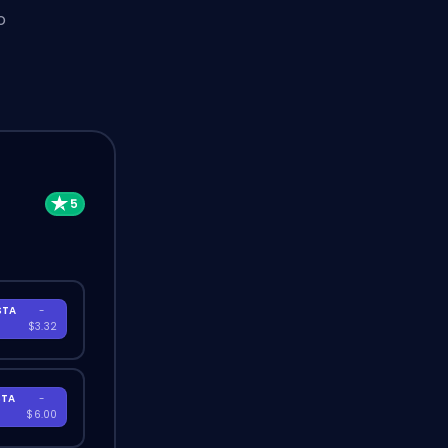
o
STA
-
A
$3.32
STA
-
A
$6.00