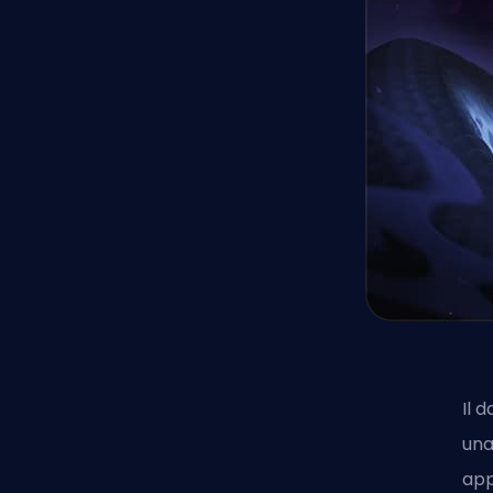
Il 
una
app