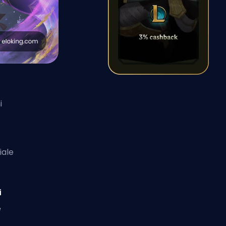
i
iale
i
e