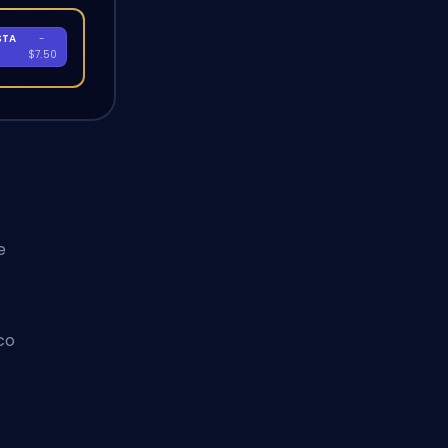
STA
-
A
$7.50
e
co