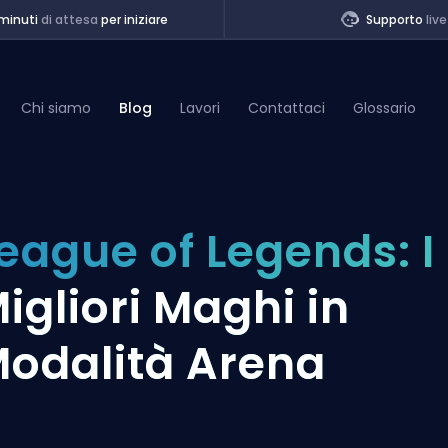
minuti
di attesa
per iniziare
Supporto
live
Chi siamo
Blog
Lavori
Contattaci
Glossario
of Legends
eague of Legends: I
t
igliori Maghi in
odalità Arena