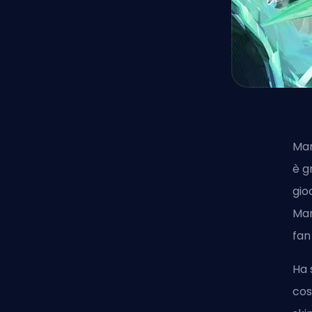
Mar
è g
gio
Mar
fan
Ha 
cos