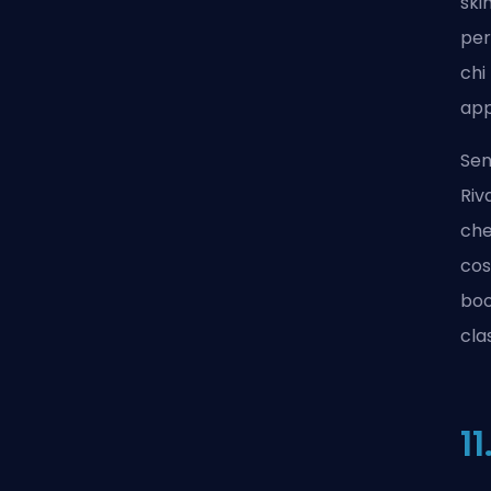
ski
per
chi
app
Sen
Riv
che
cos
boo
cla
1