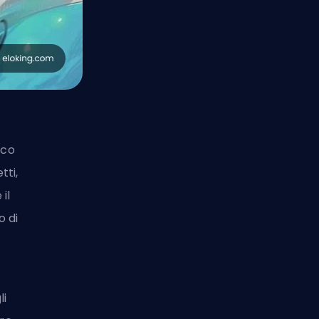
oco
tti,
il
o di
li