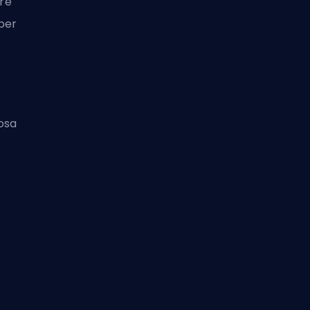
ore
per
cosa