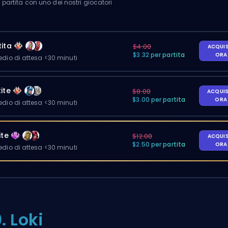
partita con uno dei nostri giocatori
ita
$4.00
ACQUI
$3.32 per partita
OR
io di attesa <30 minuti
ite
$8.00
ACQUI
$3.00 per partita
OR
io di attesa <30 minuti
ite
$12.00
ACQUI
$2.50 per partita
OR
io di attesa <30 minuti
0. Loki