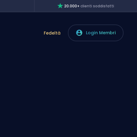
20.000+
clienti soddisfatti
Login Membri
Fedeltà