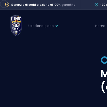
Garanzia di soddisfazione al 100%
garantita
<30 
Seleziona gioco
Home
League of Legends
League 
Marvel Rivals
SERVICES
Valorant
O
Division Boos
Dota 2
Placements
M
Counter-Strike
Wins
Overwatch 2
(
Coaching
Rocket League
Path of Exile 2
Teammate