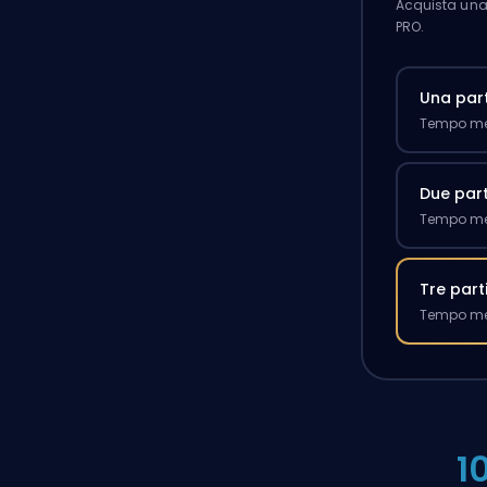
Acquista una 
PRO.
Una part
Tempo med
Due part
Tempo med
Tre part
Tempo med
1