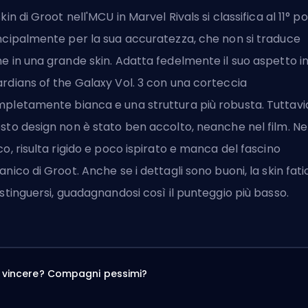
skin di Groot nell'MCU in Marvel Rivals si classifica al 11° p
ncipalmente per la sua accuratezza, che non si traduce
e in una grande skin. Adatta fedelmente il suo aspetto i
rdians of the Galaxy Vol. 3 con una corteccia
pletamente bianca e una struttura più robusta. Tuttavi
sto design non è stato ben accolto, neanche nel film. Ne
co, risulta rigido e poco ispirato e manca del fascino
anico di Groot. Anche se i dettagli sono buoni, la skin fati
istinguersi, guadagnandosi così il punteggio più basso.
a vincere? Compagni pessimi?