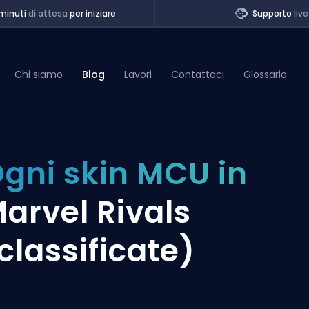
minuti
di attesa
per iniziare
Supporto
live
Chi siamo
Blog
Lavori
Contattaci
Glossario
of Legends
gni skin MCU in
t
arvel Rivals
classificate)