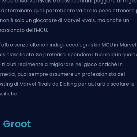
n MCU di Marvel Rivals e classificarli dal peggiore al migli
 determinare quali potrebbero valere la pena ottenere 
 non è solo un giocatore di Marvel Rivals, ma anche un
assionato dell'MCU.
'altro senza ulteriori indugi, ecco ogni skin MCU in Marvel
als classificato. Se preferisci spendere i tuoi soldi in qual
 ti aiuti realmente a migliorare nel gioco anziché in
metici, puoi sempre
assumere un professionista del
sting di Marvel Rivals da Eloking
per aiutarti a scalare le
ssifiche.
1. Groot