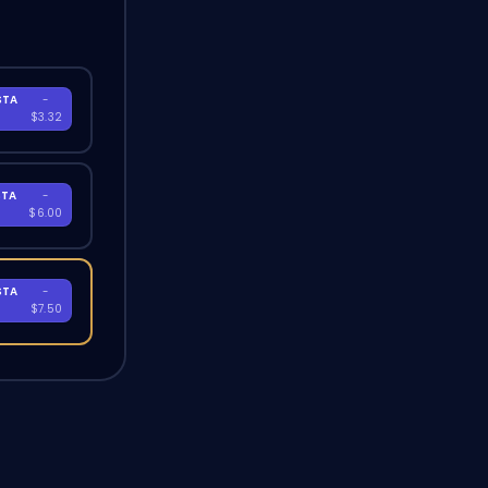
STA
-
A
$3.32
STA
-
A
$6.00
STA
-
A
$7.50