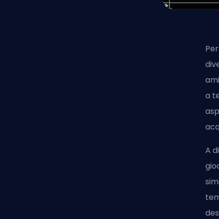
Per
div
ami
a t
asp
acq
A d
gio
sim
tem
des