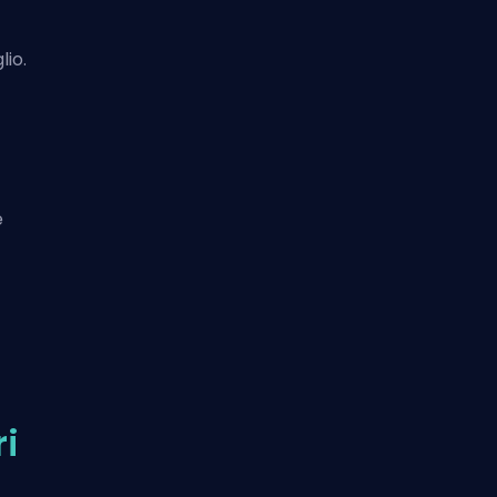
lio.
e
ri