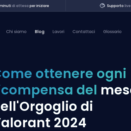
minuti
di attesa
per iniziare
Supporto
live
Chi siamo
Blog
Lavori
Contattaci
Glossario
of Legends
ome ottenere ogni
t
icompensa del
mes
ell'Orgoglio di
alorant 2024