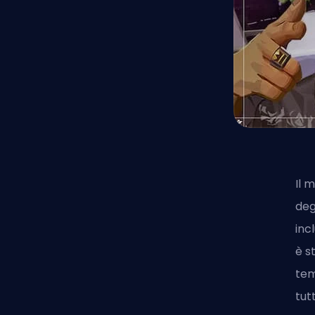
Il 
deg
inc
è s
tem
tut