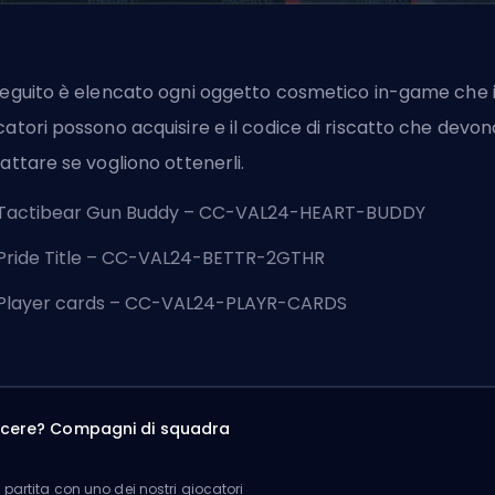
seguito è elencato ogni oggetto cosmetico in-game che 
catori possono acquisire e il codice di riscatto che devon
cattare se vogliono ottenerli.
Tactibear Gun Buddy – CC-VAL24-HEART-BUDDY
Pride Title – CC-VAL24-BETTR-2GTHR
Player cards – CC-VAL24-PLAYR-CARDS
incere? Compagni di squadra
partita con uno dei nostri giocatori