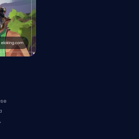
ese
a
,