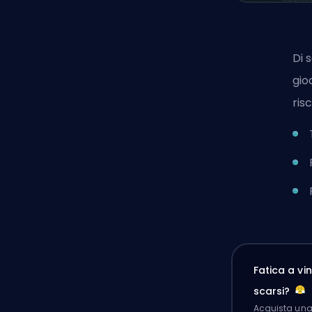
Di 
gio
ris
Fatica a v
scarsi?
Acquista una 