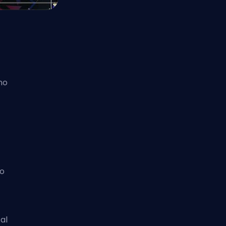
n
ono
do
a
al