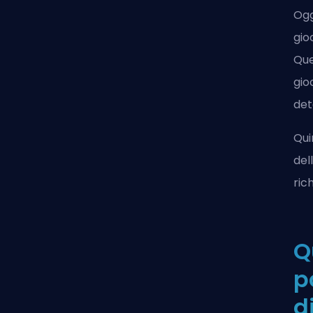
Ogg
gio
Que
gio
det
Qui
del
ric
Q
p
d