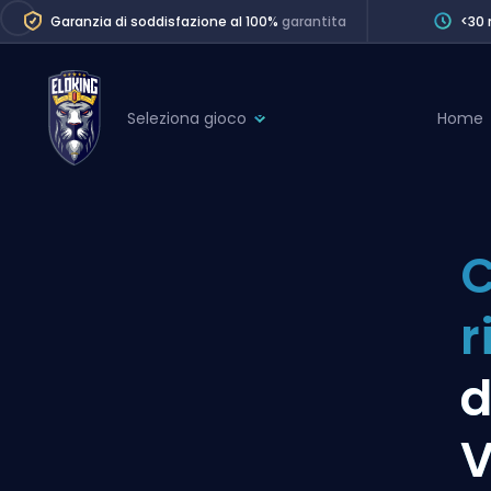
Garanzia di soddisfazione al 100%
garantita
<30 
Seleziona gioco
Home
League of Legends
League 
Marvel Rivals
SERVICES
Valorant
C
Division Boos
Dota 2
Placements
r
Counter-Strike
Wins
Overwatch 2
d
Coaching
Rocket League
V
Path of Exile 2
Teammate