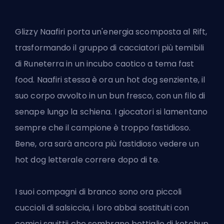
Glizzy Naafiri porta un'energia scomposta al Rift,
trasformando il gruppo di cacciatori più temibili
di Runeterra in un incubo caotico a tema fast
food. Naafiri stessa è ora un hot dog senziente, il
suo corpo avvolto in un bun fresco, con un filo di
senape lungo la schiena. I giocatori si lamentano
sempre che il campione è troppo fastidioso.
Bene, ora sarà ancora più fastidioso vedere un
hot dog letterale correre dopo di te.
I suoi compagni di branco sono ora piccoli
cuccioli di salsiccia, i loro abbai sostituiti con
comici squittii che sembrano bottiglie di ketchup