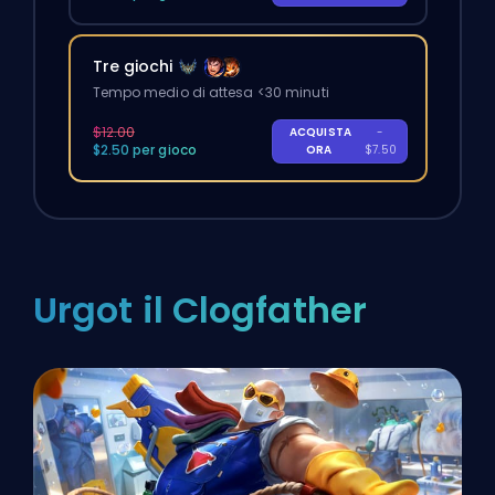
Tre giochi
Tempo medio di attesa <30 minuti
$12.00
ACQUISTA
-
$2.50 per gioco
ORA
$7.50
Urgot il Clogfather