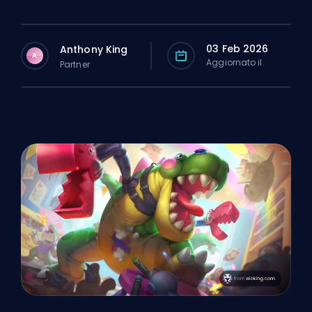
03 Feb 2026
Anthony King
A
Aggiornato il
Partner