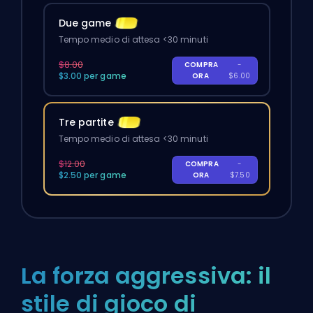
Due game
Tempo medio di attesa <30 minuti
$8.00
COMPRA
-
$3.00 per game
ORA
$6.00
Tre partite
Tempo medio di attesa <30 minuti
$12.00
COMPRA
-
$2.50 per game
ORA
$7.50
La forza aggressiva: il
stile di gioco di