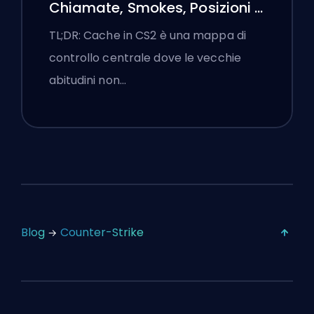
Chiamate, Smokes, Posizioni e
Suggerimenti Premier
TL;DR: Cache in CS2 è una mappa di
controllo centrale dove le vecchie
abitudini non…
Blog
Counter-Strike