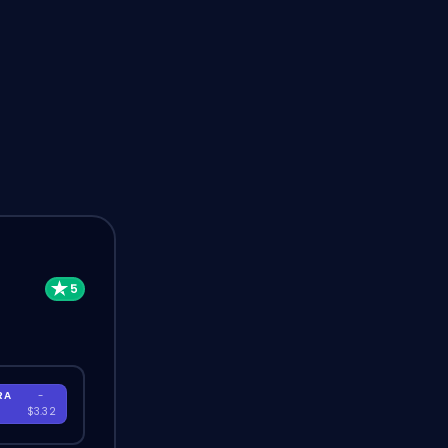
RA
-
$3.32