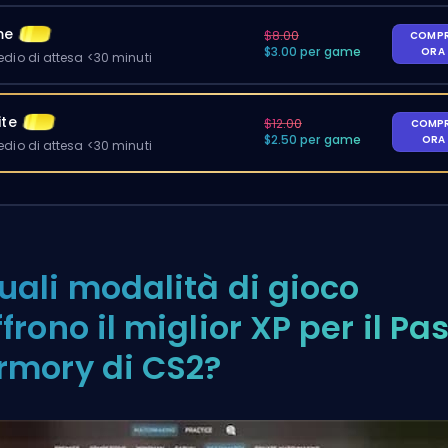
me
$8.00
COMP
$3.00 per game
ORA
io di attesa <30 minuti
ite
$12.00
COMP
$2.50 per game
ORA
io di attesa <30 minuti
uali modalità di gioco
ffrono il miglior XP per il Pa
rmory di CS2?