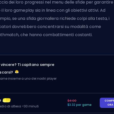
ccia dei loro progressi nel menu delle sfide per garantire
 il loro gameplay sia in linea con gli obiettivi attivi. Ad
mpio, se una sfida giornaliera richiede colpi alla testa, i
catori dovrebbero concentrarsi su modalità come
thmatch, che hanno combattimenti costanti.
a vincere? Ti capitano sempre
scarsi?
me insieme a uno dei nostri player
e
$4.00
COMP
$3.32 per game
ORA
io di attesa <30 minuti