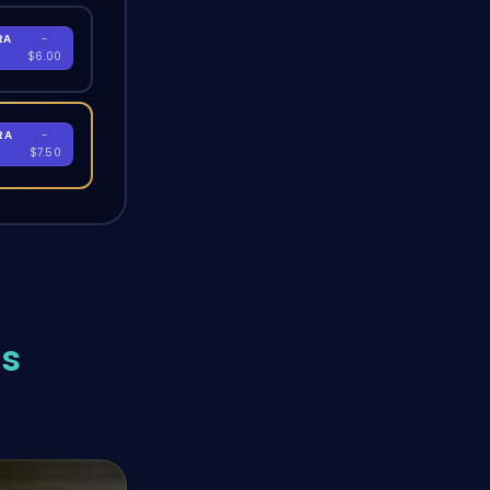
RA
-
$6.00
RA
-
$7.50
ss