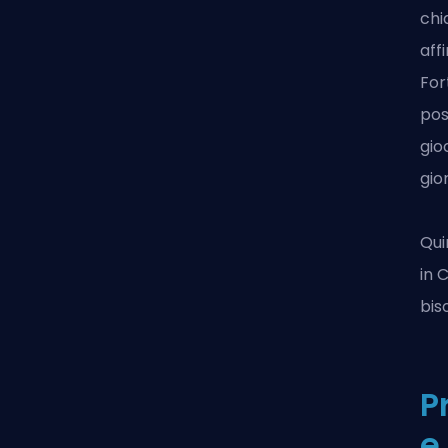
chi
aff
For
pos
gio
gio
Qui
in
bis
P
e