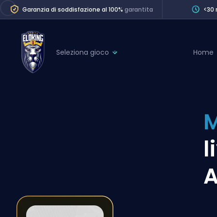
Garanzia di soddisfazione al 100%
garantita
<30 
Seleziona gioco
Home
League of Legends
League 
Marvel Rivals
SERVICES
Valorant
M
Division Boos
Dota 2
Placements
l
Counter-Strike
Wins
Overwatch 2
A
Coaching
Rocket League
Path of Exile 2
Teammate