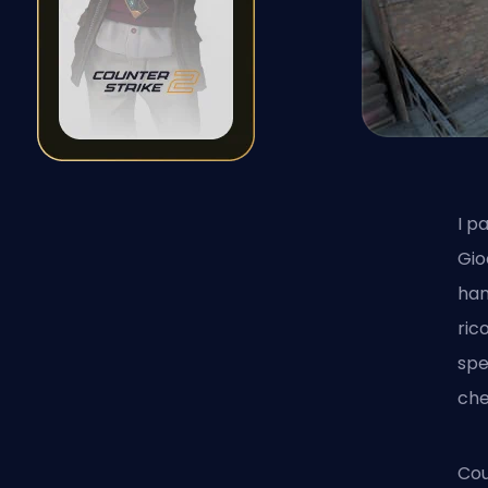
I p
Gio
han
ric
spe
che
Cou