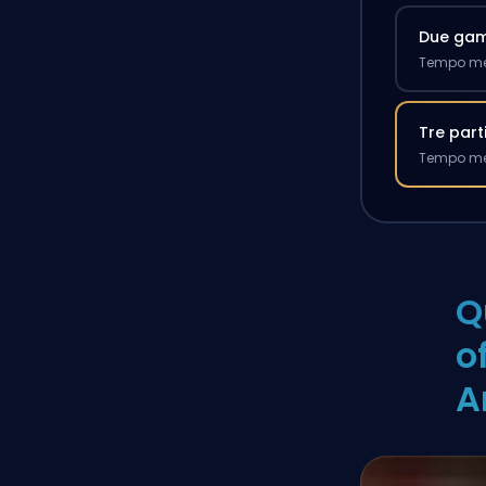
Due ga
Tempo med
Tre part
Tempo med
Q
o
A