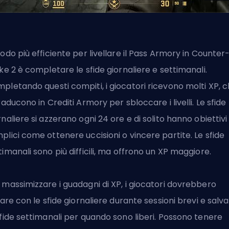
modo più efficiente per livellare il Pass Armory in Counter
ike 2 è completare le sfide giornaliere e settimanali.
pletando questi compiti, i giocatori ricevono molti XP, 
traducono in Crediti Armory per sbloccare i livelli. Le sfide
rnaliere si azzerano ogni 24 ore e di solito hanno obiettivi
plici come ottenere uccisioni o vincere partite. Le sfide
timanali sono più difficili, ma offrono un XP maggiore.
 massimizzare i guadagni di XP, i giocatori dovrebbero
ziare con le sfide giornaliere durante sessioni brevi e salv
sfide settimanali per quando sono liberi. Possono tenere