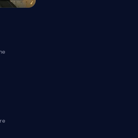
-
che
are