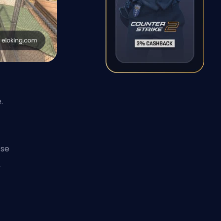
.
 se
,