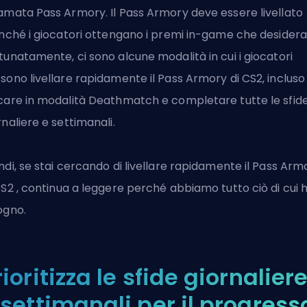
amata Pass Armory
. Il Pass Armory deve essere livellato
inché i giocatori ottengano i premi in-game che desidera
tunatamente, ci sono alcune modalità in cui i giocatori
sono livellare rapidamente il Pass Armory di CS2, incluso
care in modalità Deathmatch e completare tutte le sfid
rnaliere e settimanali.
ndi, se stai cercando di livellare rapidamente il Pass Arm
CS2
, continua a leggere perché abbiamo tutto ciò di cui h
ogno.
rioritizza le sfide giornalier
 settimanali per il progress