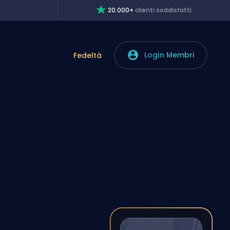
20.000+
clienti soddisfatti
Login Membri
Fedeltà