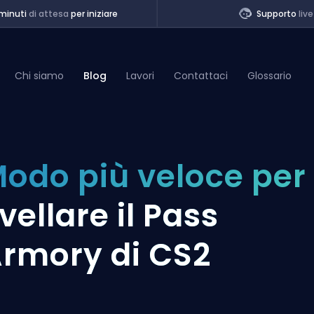
minuti
di attesa
per iniziare
Supporto
live
Chi siamo
Blog
Lavori
Contattaci
Glossario
of Legends
odo più veloce per
t
ivellare il Pass
rmory di CS2