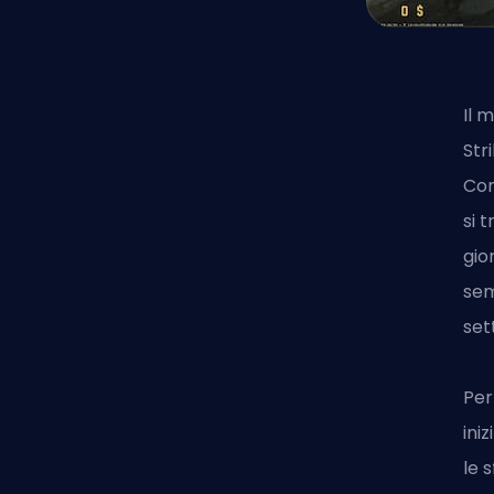
Il 
Str
Com
si 
gio
sem
set
Per
ini
le 