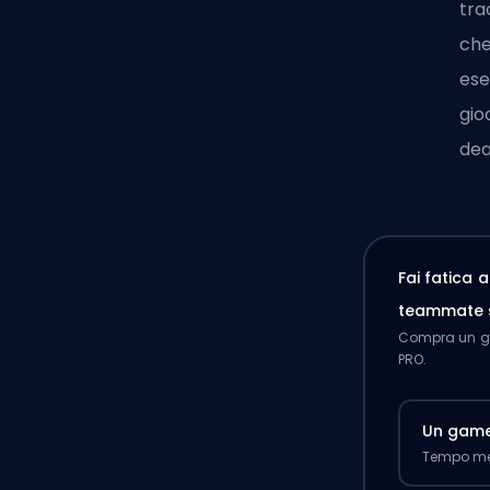
tra
che
ese
gio
dea
Fai fatica 
teammate 
Compra un ga
PRO.
Un gam
Tempo med