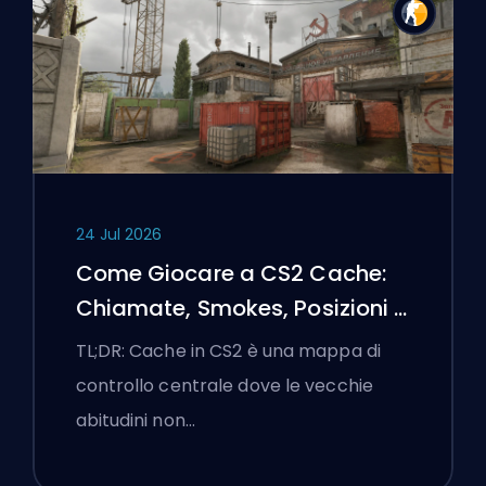
24 Jul 2026
Come Giocare a CS2 Cache:
Chiamate, Smokes, Posizioni e
Suggerimenti Premier
TL;DR: Cache in CS2 è una mappa di
controllo centrale dove le vecchie
abitudini non…