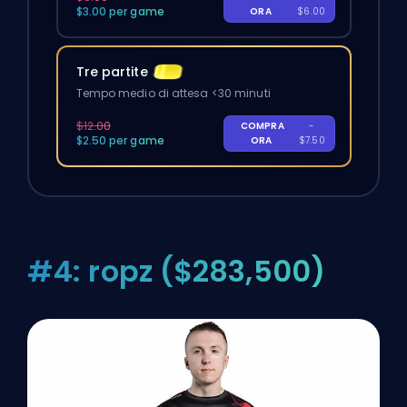
$3.00 per game
ORA
$6.00
Tre partite
Tempo medio di attesa <30 minuti
$12.00
COMPRA
-
$2.50 per game
ORA
$7.50
#4: ropz ($283,500)