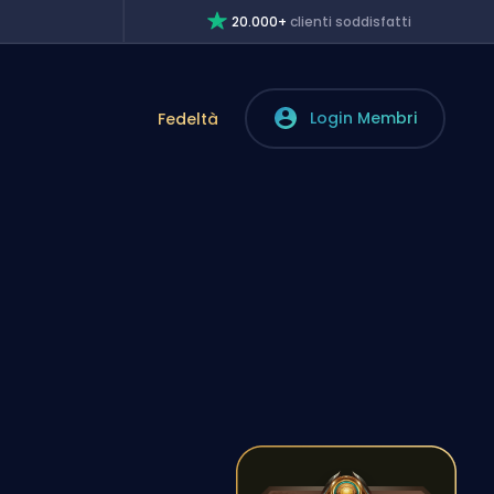
20.000+
clienti soddisfatti
Login Membri
Fedeltà