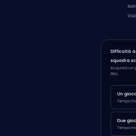
suo
Vuo
Difficoltà 
squadra sc
Acquista un g
PRO.
Un gioc
Tempo med
Due gioc
Tempo med