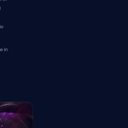
l
io
e in