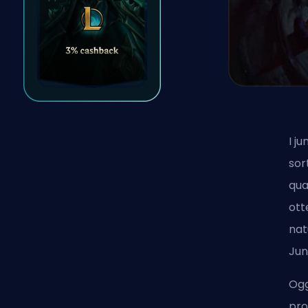
I j
sor
qua
ott
nat
Jun
Ogg
pro