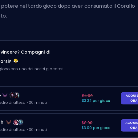
 potere nel tardo gioco dopo aver consumato il Corallo
to.
a vincere? Compagni di
arsi?
ioco con uno dei nostri giocatori
o
$4.00
ACQUI
$3.32 per gioco
OR
io di attesa <30 minuti
hi
$8.00
ACQUI
$3.00 per gioco
OR
io di attesa <30 minuti