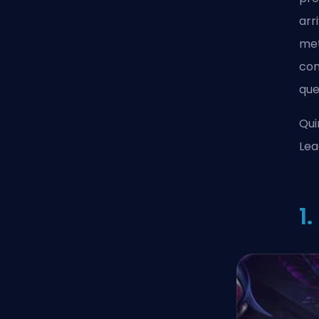
arr
met
com
que
Qui
Lea
1