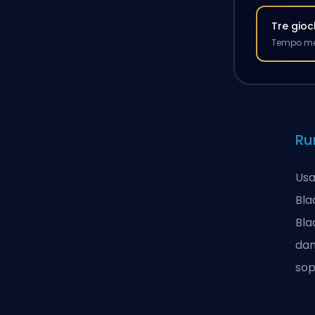
Tre gioc
Tempo med
Ru
Usa
Bla
Bla
dan
sop