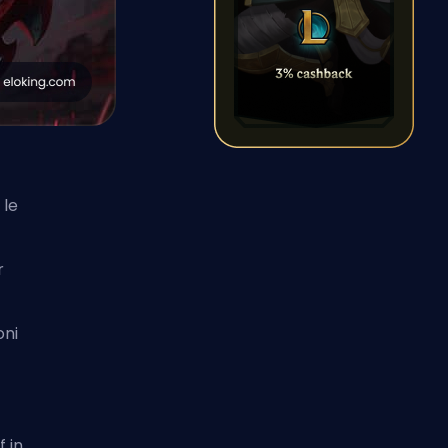
 le
r
oni
 in