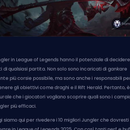
ungler in League of Legends hanno il potenziale di decidere
ti di qualsiasi partita. Non solo sono incaricati di gankare
nte più corsie possibile, ma sono anche i responsabili pe
enere gli obiettivi come
draghi
e il Rift Herald. Pertanto, è
urale che i giocatori vogliano scoprire quali sono i campi
gler più efficaci.
i siamo qui per rivedere i 10 migliori Jungler che dovresti
vare in League of Legends 2025. Con così tanti nerf e buff