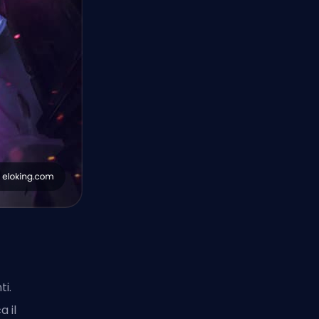
ti.
 il