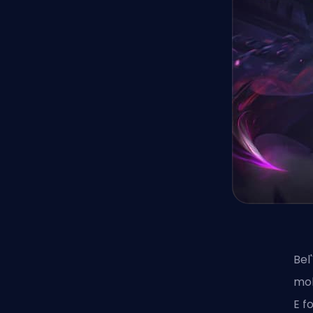
Bel
mob
E f