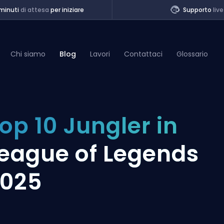
minuti
di attesa
per iniziare
Supporto
live
Chi siamo
Blog
Lavori
Contattaci
Glossario
of Legends
op 10 Jungler in
t
eague of Legends
025