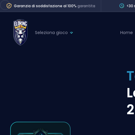
Garanzia di soddisfazione al 100%
garantita
<30 
Seleziona gioco
Home
League of Legends
League 
Marvel Rivals
SERVICES
Valorant
T
Division Boos
Dota 2
Placements
L
Counter-Strike
Wins
Overwatch 2
2
Coaching
Rocket League
Path of Exile 2
Teammate