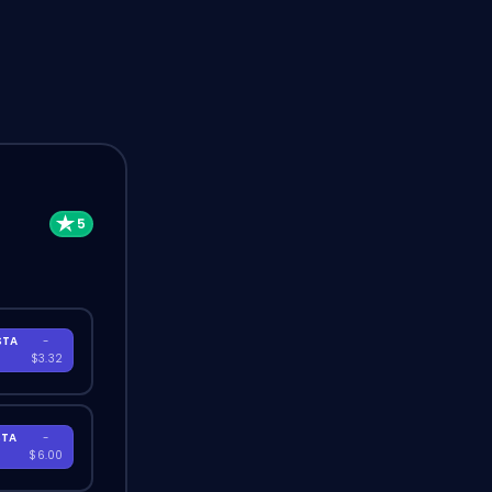
STA
-
A
$3.32
STA
-
A
$6.00