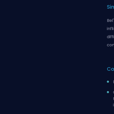
Si
Bel
inf
dif
con
Co