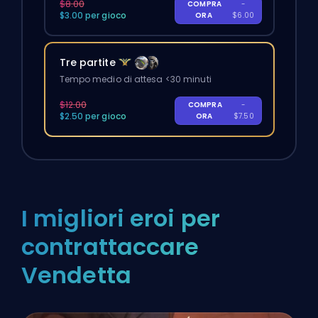
$8.00
COMPRA
-
$3.00 per gioco
ORA
$6.00
Tre partite
Tempo medio di attesa <30 minuti
$12.00
COMPRA
-
$2.50 per gioco
ORA
$7.50
I migliori eroi per
contrattaccare
Vendetta