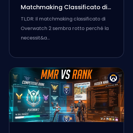
Matchmaking Classificato di
Overwatch 2 e le Lobby a
TL;DR: Il matchmaking classificato di
Senso Unico
Overwatch 2 sembra rotto perché la
necessit&a…