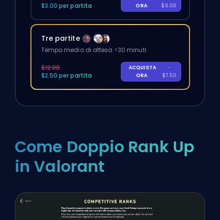
$3.00 per partita
ORA
$6.00
Tre partite
Tempo medio di attesa <30 minuti
$12.00
ACQUISTA
-
$2.50 per partita
ORA
$7.50
Come Doppio Rank Up
in Valorant