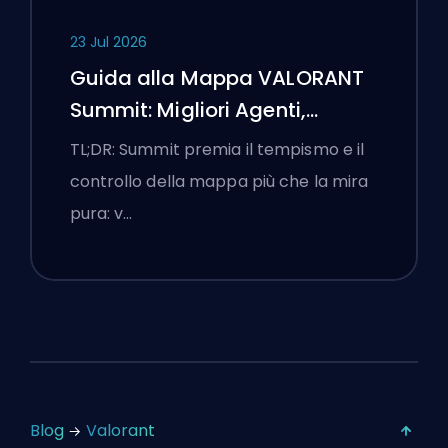
23 Jul 2026
Guida alla Mappa VALORANT
Summit: Migliori Agenti,
Chiamate e Fumogeni
TL;DR: Summit premia il tempismo e il
controllo della mappa più che la mira
pura: v…
Blog
Valorant