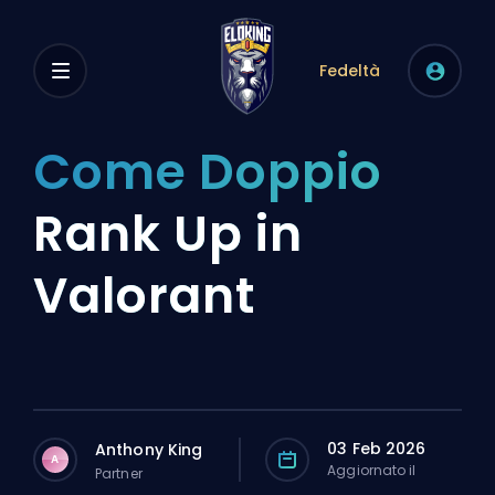
Fedeltà
Come Doppio
Rank Up in
Valorant
03 Feb 2026
Anthony King
A
Aggiornato il
Partner