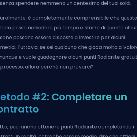
 senza spendere nemmeno un centesimo dei tuoi soldi.
uralmente, è completamente comprensibile che quest
odo possa richiedere più tempo e sforzo di quanto alcu
sone possano essere disposte a investire per alcuni
metici. Tuttavia, se sei qualcuno che gioca molto a Valo
unque e vuole guadagnare alcuni punti Radianite gratuit
 processo, allora perché non provarci?
etodo #2: Completare un
ontratto
tto, puoi anche ottenere punti Radianite completando i
tratti. In realtà, potrebbe essere meglio dire che ottieni