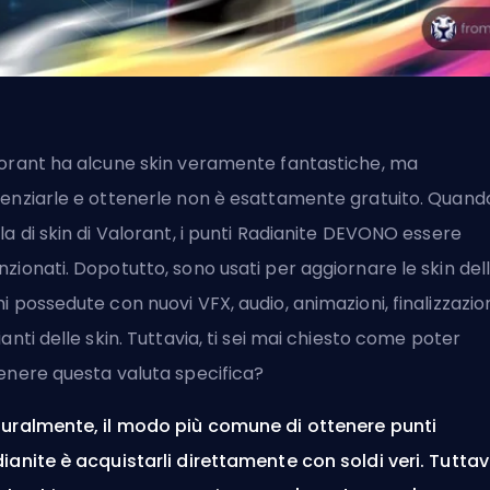
orant ha alcune skin veramente fantastiche, ma
enziarle e ottenerle non è esattamente gratuito. Quando
la di skin di Valorant, i punti Radianite DEVONO essere
zionati. Dopotutto, sono usati per aggiornare le skin del
i possedute con nuovi VFX, audio, animazioni, finalizzazion
ianti delle skin. Tuttavia, ti sei mai chiesto come poter
enere questa valuta specifica?
uralmente, il modo più comune di ottenere punti
ianite è acquistarli direttamente con soldi veri. Tuttav