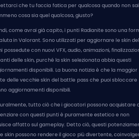
ettarci che tu faccia fatica per qualcosa quando non sai
meno cosa sia quel qualcosa, giusto?
ndi, come avrai già capito, i punti Radianite sono una for
valuta in Valorant. Sono utilizzati per aggiornare le skin de
i possedute con nuovi VFX, audio, animazioni, finalizzazion
ianti delle skin, purché la skin selezionata abbia questi
iornamenti disponibili. La buona notizia è che la maggior
te delle
vecchie skin del battle pass che puoi sbloccare
no aggiornamenti disponibili.
uralmente, tutto ciò che i giocatori possono acquistare 
enziare con questi punti è puramente estetico e non
luisce affatto sul gameplay. Detto ciò, questi potenziamen
le skin possono rendere il gioco più divertente, coinvolge