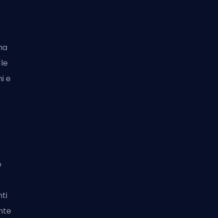
ma
lle
i e
o
ti
nte