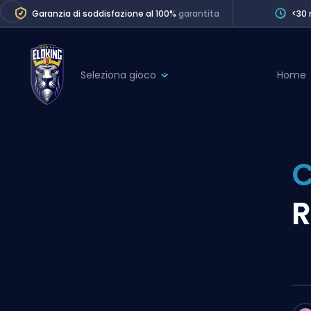
Garanzia di soddisfazione al 100%
garantita
<30 
Seleziona gioco
Home
League of Legends
League 
Marvel Rivals
SERVICES
Valorant
Division Boos
Dota 2
Placements
R
Counter-Strike
Wins
Overwatch 2
Coaching
Rocket League
Path of Exile 2
Teammate