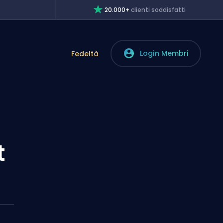
20.000+
clienti soddisfatti
Login Membri
Fedeltà
t