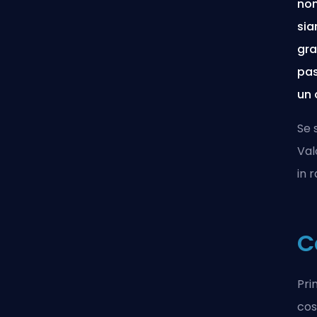
non
sia
gra
pas
un 
Se 
Val
in 
C
Pri
cos