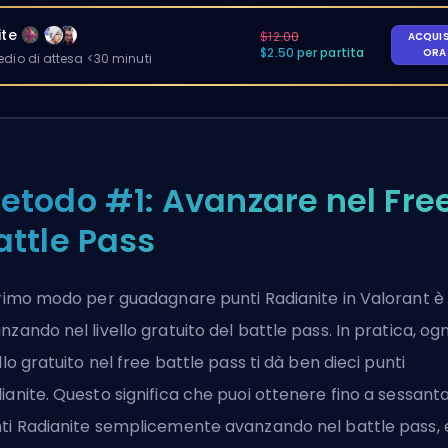
ite
$12.00
ACQUI
$2.50 per partita
OR
io di attesa <30 minuti
etodo #1: Avanzare nel Fre
attle Pass
primo modo per guadagnare punti Radianite in Valorant è
nzando nel livello gratuito del battle pass. In pratica, ogn
ello gratuito nel free battle pass ti dà ben dieci punti
ianite. Questo significa che puoi ottenere fino a sessant
ti Radianite semplicemente avanzando nel battle pass, 