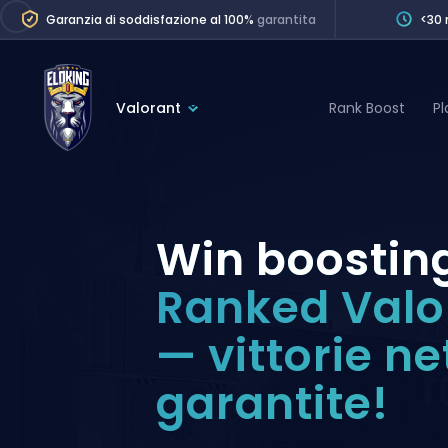
Garanzia di soddisfazione al 100%
garantita
<30 
Valorant
Rank Boost
P
League of Legends
League 
Marvel Rivals
SERVICES
Valorant
Win boostin
Division Boos
Dota 2
Placements
Ranked Valo
Counter-Strike
Wins
— vittorie ne
Overwatch 2
Coaching
Rocket League
garantite!
Path of Exile 2
Teammate