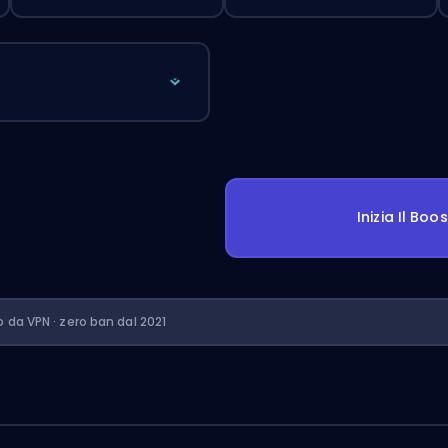
Inizia Il Boo
o da VPN · zero ban dal 2021