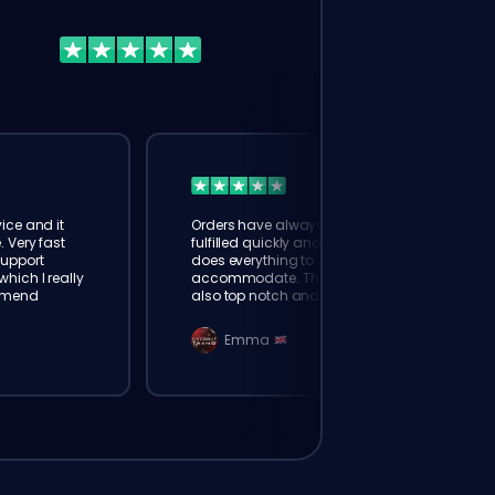
ice and it
Orders have always been
. Very fast
fulfilled quickly and booster
Support
does everything to
hich I really
accommodate. The support is
mmend
also top notch and responds
instantly. Very happy with
eloking
Emma