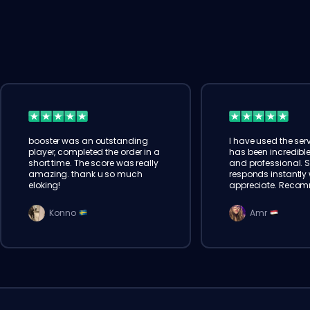
booster was an outstanding
I have used the serv
player, completed the order in a
has been incredible
short time. The score was really
and professional. 
amazing. thank u so much
responds instantly w
eloking!
appreciate. Reco
Konno
Amr