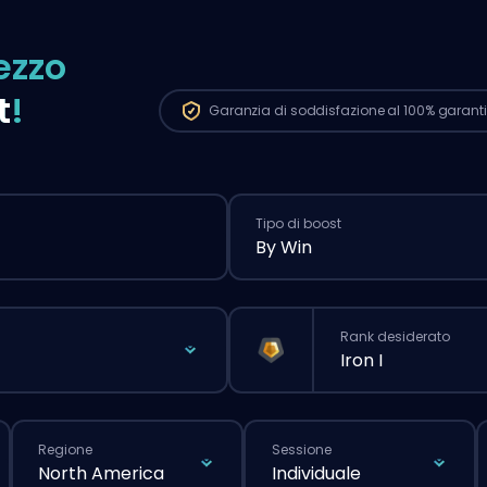
ezzo
t
!
Garanzia di soddisfazione al 100%
garanti
Tipo di boost
By Win
Rank desiderato
Iron I
Regione
Sessione
North America
Individuale