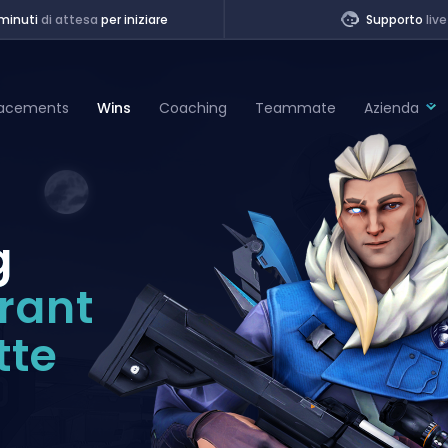
minuti
di attesa
per iniziare
Supporto
live
lacements
Wins
Coaching
Teammate
Azienda
of Legends
g
t
rant
tte