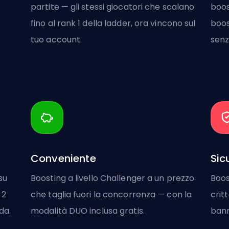
partite — gli stessi giocatori che scalano
boos
fino al rank 1 della ladder, ora vincono sul
boos
tuo account.
senz
Conveniente
Sic
su
Boosting a livello Challenger a un prezzo
Boos
 2
che taglia fuori la concorrenza — con la
crit
da.
modalità DUO inclusa gratis.
bann