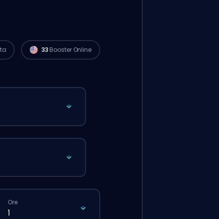
I player Radiant di
North America sono
disponibili per iniziare il tuo ordine proprio
adesso. 🔥
ta
33
Booster Online
Ore
1