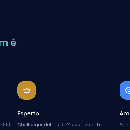
om è
Esperto
Ami
0.000
Challenger del top 0,1% giocano le tue
Nien