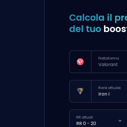
Calcola il pr
del tuo
boos
Piattaforma
Valorant
Rank attuale
Iron I
RR attuali
RR 0 - 20