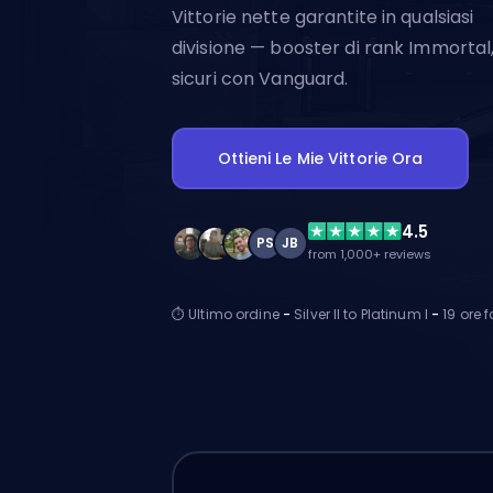
Vittorie nette garantite in qualsiasi
divisione — booster di rank Immortal
sicuri con Vanguard.
Ottieni Le Mie Vittorie Ora
4.5
PS
JB
from 1,000+ reviews
⏱ Ultimo ordine
-
Silver II to Platinum I
-
19 ore f