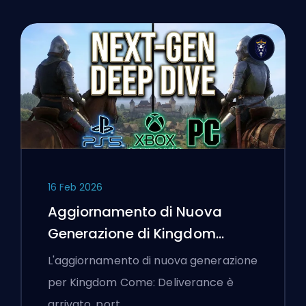
16 Feb 2026
Aggiornamento di Nuova
Generazione di Kingdom
Come: Deliverance: Un'Analisi
L'aggiornamento di nuova generazione
Approfondita
per Kingdom Come: Deliverance è
arrivato, port…