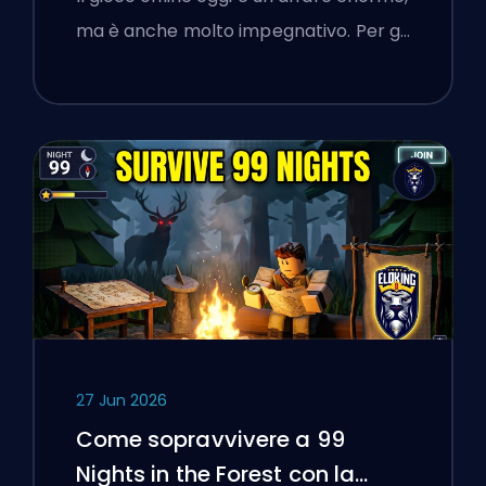
una Piattaforma di Boosting
ma è anche molto impegnativo. Per g…
Riguardo alla Verifica dei
Servizi Online
27 Jun 2026
Come sopravvivere a 99
Nights in the Forest con la