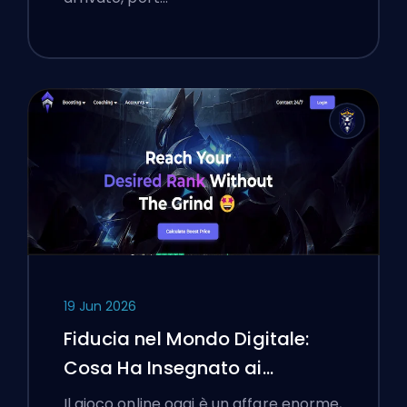
19 Jun 2026
Fiducia nel Mondo Digitale:
Cosa Ha Insegnato ai
Giocatori Polacchi Scegliere
Il gioco online oggi è un affare enorme,