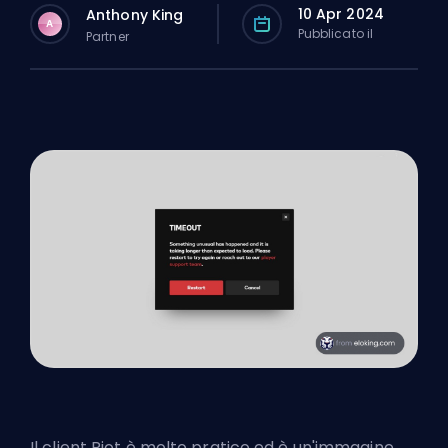
10 Apr 2024
Anthony King
A
Pubblicato il
Partner
Il client
Riot
è molto pratico ed è un'immagine