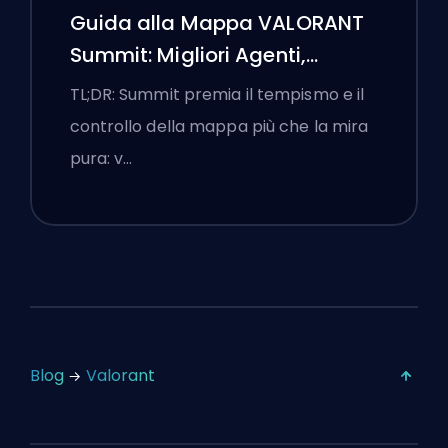
Guida alla Mappa VALORANT
Summit: Migliori Agenti,
Chiamate e Fumogeni
TL;DR: Summit premia il tempismo e il
controllo della mappa più che la mira
pura: v…
Blog
Valorant