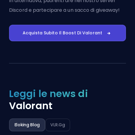
In alternativa, puoi
entrare nel nostro server
Discord
e partecipare a un sacco di giveaway!
Acquista Subito Il Boost Di Valorant
Leggi le news di
Valorant
Eloking Blog
VLR.gg