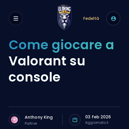
Fedeltà
Come giocare a
Valorant su
console
03 Feb 2026
Anthony King
A
Aggiornato il
Partner