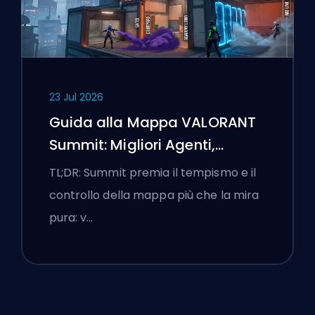
23 Jul 2026
Guida alla Mappa VALORANT
Summit: Migliori Agenti,
Chiamate e Fumogeni
TL;DR: Summit premia il tempismo e il
controllo della mappa più che la mira
pura: v…